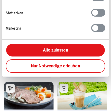
Statistiken
Marketing
Kirschmichel mit
Mandarinen-Cupcakes
Vanillesauce Süße
12 Stück
Hauptspeise
Alle zulassen
75 min
522 kcal p. Portion
60 min
Leicht
245 kcal p. Portion
Nur Notwendige erlauben
Vegetarisch
Leicht