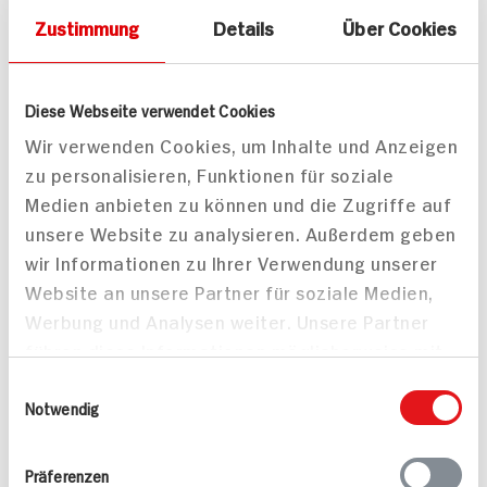
Zustimmung
Details
Über Cookies
Mandarinen-Cupcakes
Käsekroketten Für 4
Diese Webseite verwendet Cookies
12 Stück
Personen
Wir verwenden Cookies, um Inhalte und Anzeigen
60 min
25 min
zu personalisieren, Funktionen für soziale
245 kcal p. Portion
585 kcal p. Portion
Medien anbieten zu können und die Zugriffe auf
Leicht
Mittel
unsere Website zu analysieren. Außerdem geben
Vegetarisch
Vegetarisch
wir Informationen zu Ihrer Verwendung unserer
Website an unsere Partner für soziale Medien,
Werbung und Analysen weiter. Unsere Partner
führen diese Informationen möglicherweise mit
weiteren Daten zusammen, die Sie ihnen
Einwilligungsauswahl
bereitgestellt haben oder die sie im Rahmen
Notwendig
Ihrer Nutzung der Dienste gesammelt haben.
Präferenzen