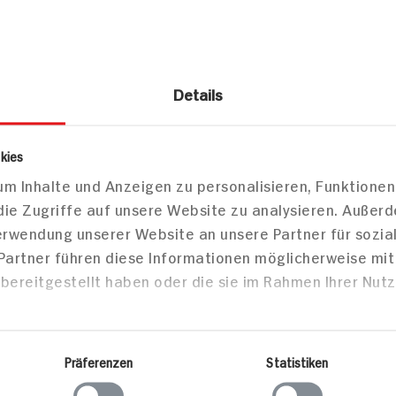
Details
lkerei
Milch
Frischmilch Kuh
kies
trup Vollmilch 3,8% Fett
m Inhalte und Anzeigen zu personalisieren, Funktionen
die Zugriffe auf unsere Website zu analysieren. Außer
Verwendung unserer Website an unsere Partner für sozi
Markt finden
 Partner führen diese Informationen möglicherweise mi
Bitte wählen Sie einen Markt aus,
bereitgestellt haben oder die sie im Rahmen Ihrer Nut
um lokale Informationen zu sehen.
Zum Marktfinder
Präferenzen
Statistiken