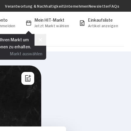
Verantwortung & Nachhaltigkeit
Unternehmen
Newsletter
FAQs
onto
Mein HIT-Markt
Einkaufsliste
anmelden
Jetzt Markt wählen
Artikel anzeigen
 Ihren Markt um
onen zu erhalten.
Markt auswählen