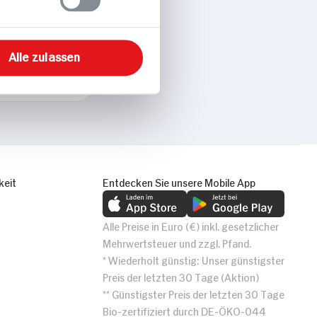
Alle zulassen
keit
Entdecken Sie unsere Mobile App
Alle Preise in Euro (€) inkl. gesetzlicher
Mehrwertsteuer und zzgl. Pfand.
* Wiederholt günstig: Unser günstigster
Preis der letzten 30 Tage (Aktion)
** Günstigster Preis der letzten 30 Tage
Bio-zertifiziert durch DE-ÖKO-044