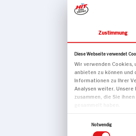
Zustimmung
Käse, Eier & Mo
Diese Webseite verwendet Coo
Große Kin
Wir verwenden Cookies, u
anbieten zu können und 
Informationen zu Ihrer 
Analysen weiter. Unsere
zusammen, die Sie ihnen 
gesammelt haben.
Einwilligungsauswahl
Notwendig