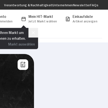
Verantwortung & Nachhaltigkeit
Unternehmen
Newsletter
FAQs
onto
Mein HIT-Markt
Einkaufsliste
anmelden
Jetzt Markt wählen
Artikel anzeigen
 Ihren Markt um
onen zu erhalten.
Markt auswählen