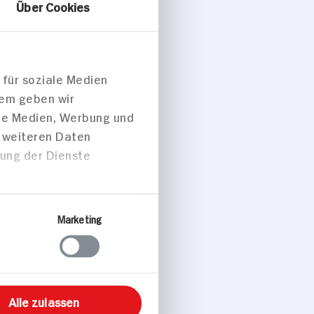
Über Cookies
 für soziale Medien
dem geben wir
ale Medien, Werbung und
t weiteren Daten
zung der Dienste
peisen
Marketing
Alle zulassen