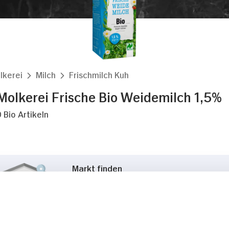
lkerei
Milch
Frischmilch Kuh
Molkerei Frische Bio Weidemilch 1,5%
 Bio Artikeln
Markt finden
Bitte wählen Sie einen Markt aus,
um lokale Informationen zu sehen.
Zum Marktfinder