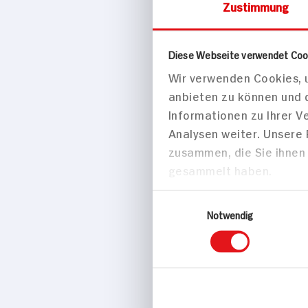
Zustimmung
Eigenschaften
Diese Webseite verwendet Coo
BIO HIT
Wir verwenden Cookies, u
Marke
anbieten zu können und 
Gläserne Molkerei
Informationen zu Ihrer 
Analysen weiter. Unsere
zusammen, die Sie ihnen 
Passende Re
gesammelt haben.
Desserts
Einwilligungsauswahl
Notwendig