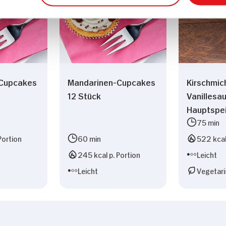
Cupcakes
Mandarinen-Cupcakes
Kirschmic
12 Stück
Vanillesa
Hauptspe
75 min
Portion
60 min
522 kcal
245 kcal p. Portion
Leicht
Leicht
Vegetari