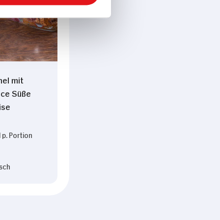
hel mit
uce Süße
ise
 p. Portion
sch