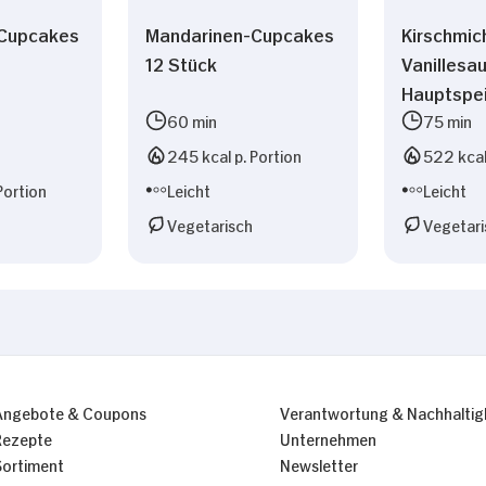
Cupcakes
Mandarinen-Cupcakes
Kirschmic
12 Stück
Vanillesa
Hauptspe
60 min
75 min
245 kcal p. Portion
522 kcal
Portion
Leicht
Leicht
Vegetarisch
Vegetari
Angebote & Coupons
Verantwortung & Nachhaltig
Rezepte
Unternehmen
Sortiment
Newsletter