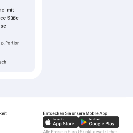
hel mit
uce Süße
ise
 p. Portion
sch
keit
Entdecken Sie unsere Mobile App
Alle Preise in Euro (€) inkl. gesetzlicher