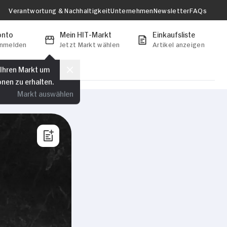
Verantwortung & Nachhaltigkeit
Unternehmen
Newsletter
FAQs
onto
Mein HIT-Markt
Einkaufsliste
anmelden
Jetzt Markt wählen
Artikel anzeigen
 Ihren Markt um
onen zu erhalten.
Markt auswählen