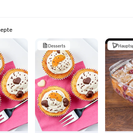
zepte
Desserts
Haupts