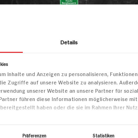
Details
lkerei
Milch
Frischmilch Kuh
adener Land Bergbauernmilch 3,5% l
kies
m Inhalte und Anzeigen zu personalisieren, Funktionen
g
die Zugriffe auf unsere Website zu analysieren. Außer
Verwendung unserer Website an unsere Partner für sozi
 Partner führen diese Informationen möglicherweise mi
Markt finden
bereitgestellt haben oder die sie im Rahmen Ihrer Nut
Bitte wählen Sie einen Markt aus,
um lokale Informationen zu sehen.
Zum Marktfinder
Präferenzen
Statistiken