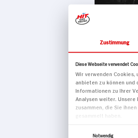
Zustimmung
Käse, Eier & Mo
Berchtesg
Diese Webseite verwendet Coo
haltbar
Wir verwenden Cookies, u
400ml Packun
anbieten zu können und 
Informationen zu Ihrer 
Analysen weiter. Unsere
zusammen, die Sie ihnen 
gesammelt haben.
Einwilligungsauswahl
Notwendig