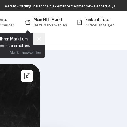
Verantwortung & Nachhaltigkeit
Unternehmen
Newsletter
FAQs
onto
Mein HIT-Markt
Einkaufsliste
anmelden
Jetzt Markt wählen
Artikel anzeigen
 Ihren Markt um
onen zu erhalten.
Markt auswählen