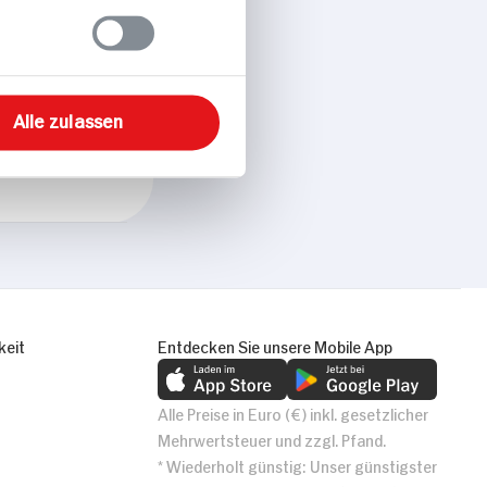
Alle zulassen
keit
Entdecken Sie unsere Mobile App
Alle Preise in Euro (€) inkl. gesetzlicher
Mehrwertsteuer und zzgl. Pfand.
* Wiederholt günstig: Unser günstigster