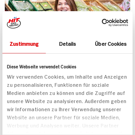
Zustimmung
Details
Über Cookies
UNSER 7 SERVICE-VERSPRECHEN
Diese Webseite verwendet Cookies
Wir geben für Sie täglich unser
Wir verwenden Cookies, um Inhalte und Anzeigen
zu personalisieren, Funktionen für soziale
Bestes. Versprochen!
Medien anbieten zu können und die Zugriffe auf
Unser Anspruch ist es, dass Ihr Einkauf bei uns
unsere Website zu analysieren. Außerdem geben
jedes Mal zum Vergnügen wird. Dafür legen
wir Informationen zu Ihrer Verwendung unserer
wir uns jeden Tag ins Zeug. Verlässliche
Website an unsere Partner für soziale Medien,
Qualität, Frische und Herkunft unserer
Werbung und Analysen weiter. Unsere Partner
Produkte, entspannteres Einkaufen, bester
führen diese Informationen möglicherweise mit