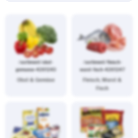
/sortiment/obst-
/sortiment/fleisch-
gemuese-4261243
wurst-fisch-4261247
Obst & Gemüse
Fleisch, Wurst &
Fisch