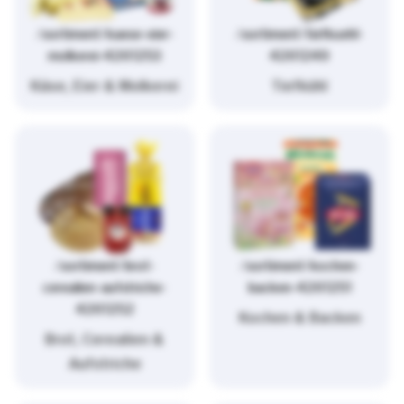
/sortiment/kaese-eier-
/sortiment/tiefkuehl-
molkerei-4261253
4261249
Käse, Eier & Molkerei
Tiefkühl
/sortiment/brot-
/sortiment/kochen-
cerealien-aufstriche-
backen-4261251
4261252
Kochen & Backen
Brot, Cerealien &
Aufstriche