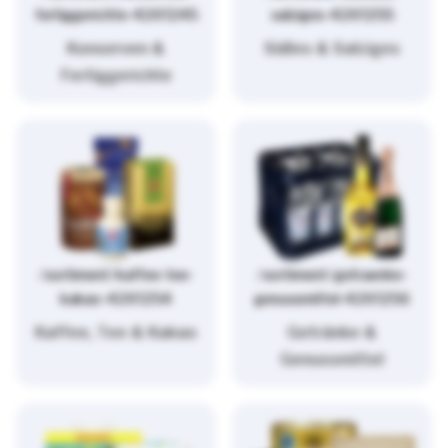
fertiggerichte-4261245
salziges-4261255
Konserven &
Süßes & Salziges
Fertiggerichte
/sortiment/kaffee-tee-
/sortiment/getraenke-
kakao-4261254
genussmittel-4261256
Kaffee, Tee & Kakao
Getränke &
Genussmittel