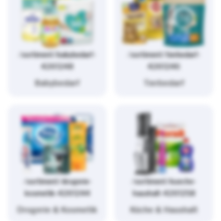
/sortiment/babybedarf-
/sortiment/tierbedarf-
4261248
4261246
Babybedarf
Tierbedarf
/sortiment/drogerie-
/sortiment/kueche-
kosmetik-4261244
haushalt-4261258
Drogerie & Kosmetik
Küche & Haushalt