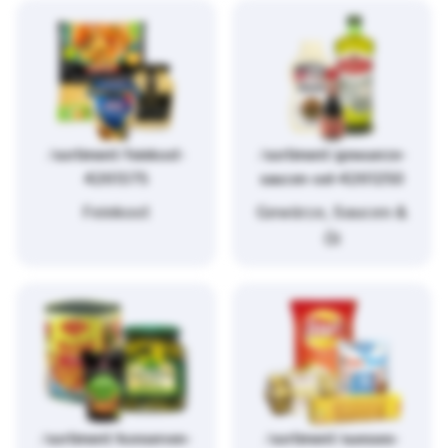
/sortiment/feinkost-
/sortiment/gewuerze-
4261375
saucen-oel-4261250
Feinkost
Gewürze, Saucen &
Öl
/sortiment/konserven-
/sortiment/suesses-