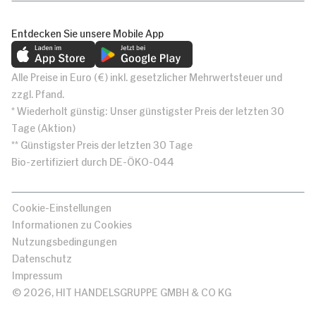
Entdecken Sie unsere Mobile App
Alle Preise in Euro (€) inkl. gesetzlicher Mehrwertsteuer und
zzgl. Pfand.
* Wiederholt günstig: Unser günstigster Preis der letzten 30
Tage (Aktion)
** Günstigster Preis der letzten 30 Tage
Bio-zertifiziert durch DE-ÖKO-044
Cookie-Einstellungen
Informationen zu Cookies
Nutzungsbedingungen
Datenschutz
Impressum
© 2026, HIT HANDELSGRUPPE GMBH & CO KG