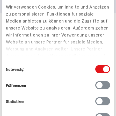
Wir verwenden Cookies, um Inhalte und Anzeigen
zu personalisieren, Funktionen für soziale
Medien anbieten zu können und die Zugriffe auf
Häufig gestellte Fragen
unsere Website zu analysieren. Außerdem geben
Mehr Informationen in unserem FAQ
wir Informationen zu Ihrer Verwendung unserer
kontakt
hit.de
Website an unsere Partner für soziale Medien,
Wir beantworten gerne Ihre Fragen
Werbung und Analysen weiter. Unsere Partner
(0228) 42967 0
führen diese Informationen möglicherweise mit
Montag - Donnerstag: 9 bis 16 Uhr
Freitags: 9 bis 13 Uhr
weiteren Daten zusammen, die Sie ihnen
Einwilligungsauswahl
Folgen Sie uns auf TikTok
bereitgestellt haben oder die sie im Rahmen
Notwendig
Ihrer Nutzung der Dienste gesammelt haben.
Präferenzen
Angebote & Coupons
Statistiken
Rezepte