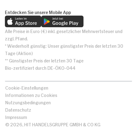
Entdecken Sie unsere Mobile App
Alle Preise in Euro (€) inkl. gesetzlicher Mehrwertsteuer und
zzgl. Pfand.
* Wiederholt günstig: Unser günstigster Preis der letzten 30
Tage (Aktion)
** Günstigster Preis der letzten 30 Tage
Bio-zertifiziert durch DE-ÖKO-044
Cookie-Einstellungen
Informationen zu Cookies
Nutzungsbedingungen
Datenschutz
Impressum
© 2026, HIT HANDELSGRUPPE GMBH & CO KG