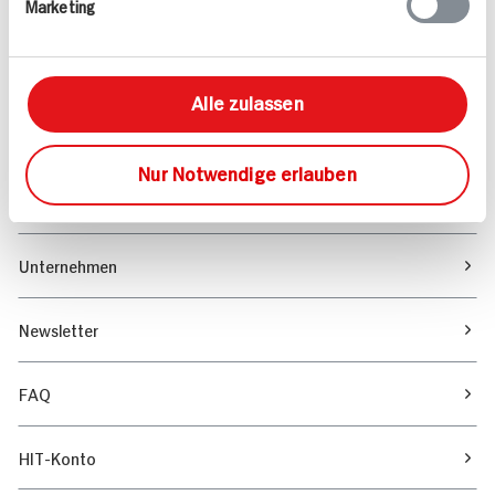
Marketing
Sortiment
Marktfinder
Alle zulassen
Unser Magazin
Nur Notwendige erlauben
Verantwortung & Nachhaltigkeit
Unternehmen
Newsletter
FAQ
HIT-Konto