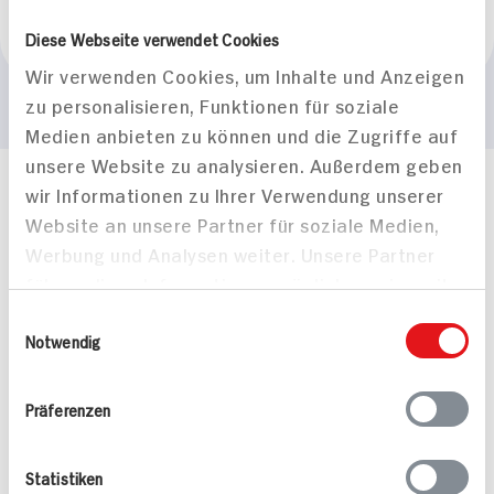
Marke
Diese Webseite verwendet Cookies
Florette
Wir verwenden Cookies, um Inhalte und Anzeigen
zu personalisieren, Funktionen für soziale
Medien anbieten zu können und die Zugriffe auf
unsere Website zu analysieren. Außerdem geben
wir Informationen zu Ihrer Verwendung unserer
Häufig gestellte Fragen
Website an unsere Partner für soziale Medien,
Mehr Informationen in unserem FAQ
kontakt
hit.de
Werbung und Analysen weiter. Unsere Partner
Wir beantworten gerne Ihre Fragen
führen diese Informationen möglicherweise mit
(0228) 42967 0
weiteren Daten zusammen, die Sie ihnen
Einwilligungsauswahl
Montag - Donnerstag: 9 bis 16 Uhr
bereitgestellt haben oder die sie im Rahmen
Notwendig
Freitags: 9 bis 13 Uhr
Ihrer Nutzung der Dienste gesammelt haben.
Folgen Sie uns auf TikTok
Präferenzen
Angebote & Coupons
Statistiken