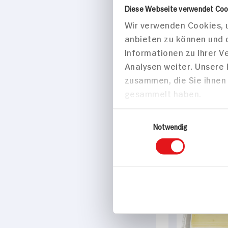
Diese Webseite verwendet Coo
Wir verwenden Cookies, u
Eigenschaften
anbieten zu können und 
Informationen zu Ihrer 
Laktosefrei
Analysen weiter. Unsere
zusammen, die Sie ihnen 
Marke
gesammelt haben.
Tilbury
Einwilligungsauswahl
Notwendig
Weitere Artik