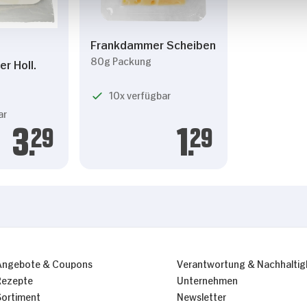
Frankdammer Scheiben
80g Packung
 Holl.
10x verfügbar
ar
1.
29
3.
29
Angebote & Coupons
Verantwortung & Nachhaltig
Rezepte
Unternehmen
Sortiment
Newsletter