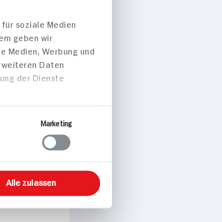
 für soziale Medien
dem geben wir
ale Medien, Werbung und
t weiteren Daten
zung der Dienste
Marketing
Alle zulassen