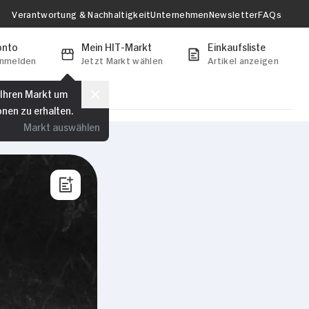
Verantwortung & Nachhaltigkeit
Unternehmen
Newsletter
FAQs
onto
Mein HIT-Markt
Einkaufsliste
anmelden
Jetzt Markt wählen
Artikel anzeigen
 Ihren Markt um
onen zu erhalten.
Markt auswählen