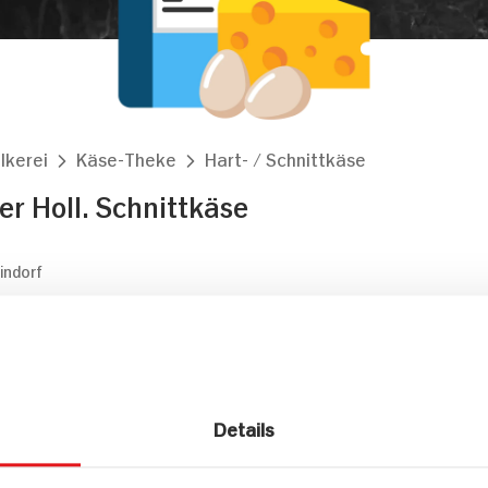
lkerei
Käse-Theke
Hart- / Schnittkäse
 Holl. Schnittkäse
indorf
Markt finden
Bitte wählen Sie einen Markt aus,
Details
um lokale Informationen zu sehen.
Zum Marktfinder