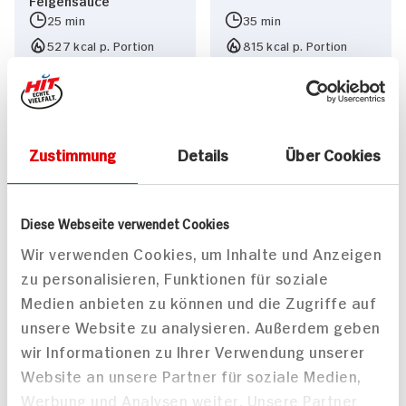
25 min
35 min
527 kcal p. Portion
815 kcal p. Portion
Leicht
Leicht
Vegetarisch
Vegetarisch
Zustimmung
Details
Über Cookies
Diese Webseite verwendet Cookies
Wir verwenden Cookies, um Inhalte und Anzeigen
Lachssteak mit
zu personalisieren, Funktionen für soziale
gebackenem
Medien anbieten zu können und die Zugriffe auf
Ziegenkäse schnelle,
unsere Website zu analysieren. Außerdem geben
leckere Küche
wir Informationen zu Ihrer Verwendung unserer
Website an unsere Partner für soziale Medien,
Werbung und Analysen weiter. Unsere Partner