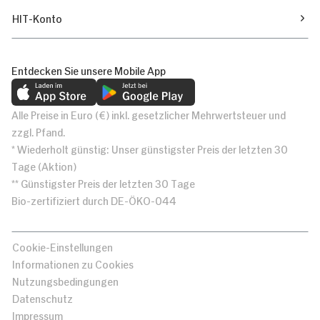
HIT-Konto
Entdecken Sie unsere Mobile App
Alle Preise in Euro (€) inkl. gesetzlicher Mehrwertsteuer und
zzgl. Pfand.
* Wiederholt günstig: Unser günstigster Preis der letzten 30
Tage (Aktion)
** Günstigster Preis der letzten 30 Tage
Bio-zertifiziert durch DE-ÖKO-044
Cookie-Einstellungen
Informationen zu Cookies
Nutzungsbedingungen
Datenschutz
Impressum