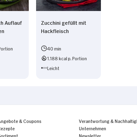
ch Auflauf
Zucchini gefüllt mit
en
Hackfleisch
Portion
40 min
1.188 kcal p. Portion
Leicht
Angebote & Coupons
Verantwortung & Nachhaltig
Rezepte
Unternehmen
Sortiment
Newsletter