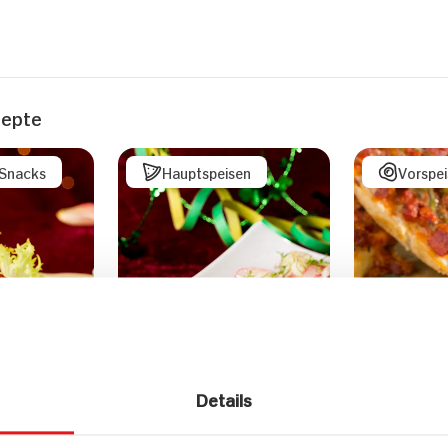
zepte
/Snacks
Hauptspeisen
Vorspe
Details