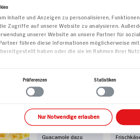
kies
mit
Käsefrikadellen mit
Pizzabröt
m Inhalte und Anzeigen zu personalisieren, Funktionen
Bonbons
Radieschen-
Varianten
die Zugriffe auf unsere Website zu analysieren. Außer
Kartoffelsalat
Verwendung unserer Website an unsere Partner für sozi
60 min
40 min
 Partner führen diese Informationen möglicherweise mi
bereitgestellt haben oder die sie im Rahmen Ihrer Nut
Portion
764 kcal p. Portion
718 kcal 
Leicht
Leicht
Präferenzen
Statistiken
sen
Hauptspeisen
Haupts
Nur Notwendige erlauben
Spareribs mit
Kalbsroul
Guacamole dazu
Frischkäs