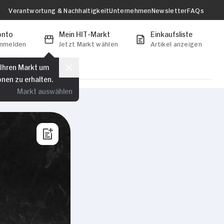
Verantwortung & Nachhaltigkeit
Unternehmen
Newsletter
FAQs
onto
Mein HIT-Markt
Einkaufsliste
anmelden
Jetzt Markt wählen
Artikel anzeigen
 Ihren Markt um
onen zu erhalten.
Markt auswählen