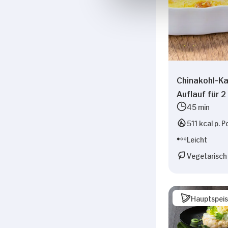
Chinakohl-Ka
Auflauf für 
45 min
511 kcal p. P
Leicht
Vegetarisch
Hauptspei