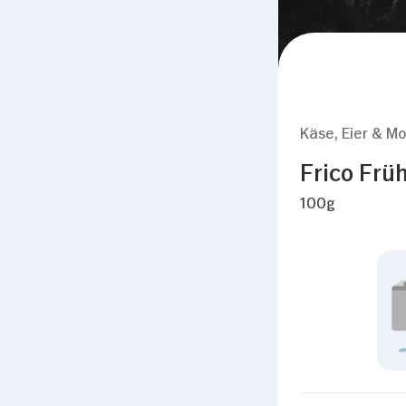
Käse, Eier & Mo
Frico Frü
100g