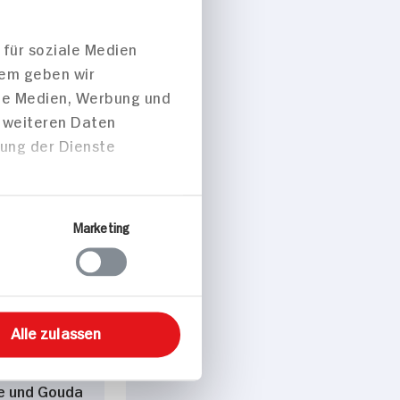
chen
 für soziale Medien
dem geben wir
ale Medien, Werbung und
t weiteren Daten
zung der Dienste
p. Portion
Marketing
peisen
Alle zulassen
aden mit
e und Gouda