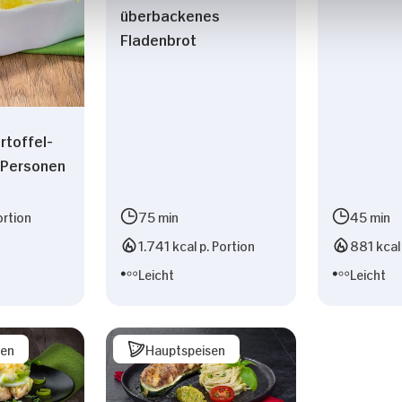
überbackenes
Fladenbrot
rtoffel-
2 Personen
ortion
75 min
45 min
1.741 kcal p. Portion
881 kcal 
Leicht
Leicht
sen
Hauptspeisen