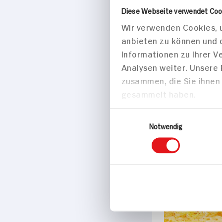
Diese Webseite verwendet Coo
Snackteller 
Wir verwenden Cookies, u
Minisalami-
anbieten zu können und 
Informationen zu Ihrer 
10 min
Analysen weiter. Unsere
zusammen, die Sie ihnen 
412 kcal p. 
gesammelt haben.
Leicht
Einwilligungsauswahl
Notwendig
Hauptspei