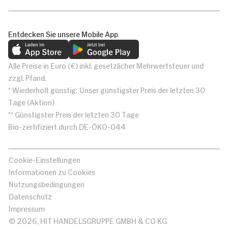
Entdecken Sie unsere Mobile App
Alle Preise in Euro (€) inkl. gesetzlicher Mehrwertsteuer und
zzgl. Pfand.
* Wiederholt günstig: Unser günstigster Preis der letzten 30
Tage (Aktion)
** Günstigster Preis der letzten 30 Tage
Bio-zertifiziert durch DE-ÖKO-044
Cookie-Einstellungen
Informationen zu Cookies
Nutzungsbedingungen
Datenschutz
Impressum
© 2026, HIT HANDELSGRUPPE GMBH & CO KG