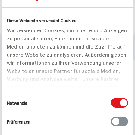
BIO HIT
Diese Webseite verwendet Cookies
Marke
Wir verwenden Cookies, um Inhalte und Anzeigen
Bio Allgäuer
zu personalisieren, Funktionen für soziale
Medien anbieten zu können und die Zugriffe auf
unsere Website zu analysieren. Außerdem geben
wir Informationen zu Ihrer Verwendung unserer
Website an unsere Partner für soziale Medien,
Häufig gestellte Fragen
Werbung und Analysen weiter. Unsere Partner
Mehr Informationen in unserem FAQ
führen diese Informationen möglicherweise mit
kontakt
hit.de
weiteren Daten zusammen, die Sie ihnen
Wir beantworten gerne Ihre Fragen
Einwilligungsauswahl
(0228) 42967 0
bereitgestellt haben oder die sie im Rahmen
Notwendig
Montag - Donnerstag: 9 bis 16 Uhr
Ihrer Nutzung der Dienste gesammelt haben.
Freitags: 9 bis 13 Uhr
Präferenzen
Folgen Sie uns auf TikTok