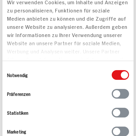
Wir verwenden Cookies, um Inhalte und Anzeigen
45 min
mediterranes Feeling in
zu personalisieren, Funktionen für soziale
706 kcal p. Portion
einem Topf
Medien anbieten zu können und die Zugriffe auf
30 min
Mittel
unsere Website zu analysieren. Außerdem geben
Leicht
Vegetarisch
wir Informationen zu Ihrer Verwendung unserer
Website an unsere Partner für soziale Medien,
Werbung und Analysen weiter. Unsere Partner
führen diese Informationen möglicherweise mit
weiteren Daten zusammen, die Sie ihnen
Einwilligungsauswahl
bereitgestellt haben oder die sie im Rahmen
Notwendig
Kirschtomaten-
Ziegenkäse-Crème-
Ihrer Nutzung der Dienste gesammelt haben.
Melonen-Salat
Brûlée auf Feldsalat mit
Präferenzen
Apfel und Walnuss
75 min
Statistiken
30 min
1.174 kcal p. Portion
392 kcal p. Portion
Leicht
Leicht
Vegetarisch
Marketing