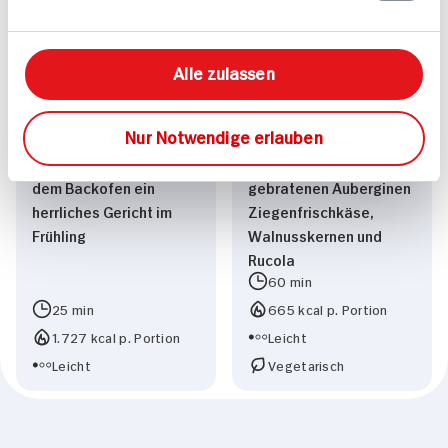
Alle zulassen
Nur Notwendige erlauben
Frisches Lachsfilet aus
Crepes gefüllt mit
dem Backofen ein
gebratenen Auberginen
herrliches Gericht im
Ziegenfrischkäse,
Frühling
Walnusskernen und
Rucola
60 min
25 min
665 kcal p. Portion
1.727 kcal p. Portion
Leicht
Leicht
Vegetarisch