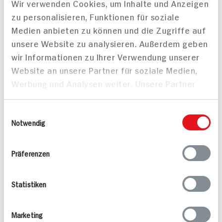
Wir verwenden Cookies, um Inhalte und Anzeigen
45 min
mediterranes Feeling in
zu personalisieren, Funktionen für soziale
706 kcal p. Portion
einem Topf
Medien anbieten zu können und die Zugriffe auf
30 min
Mittel
unsere Website zu analysieren. Außerdem geben
Leicht
Vegetarisch
wir Informationen zu Ihrer Verwendung unserer
Website an unsere Partner für soziale Medien,
Werbung und Analysen weiter. Unsere Partner
führen diese Informationen möglicherweise mit
weiteren Daten zusammen, die Sie ihnen
Einwilligungsauswahl
bereitgestellt haben oder die sie im Rahmen
Notwendig
Kirschtomaten-
Ziegenkäse-Crème-
Ihrer Nutzung der Dienste gesammelt haben.
Melonen-Salat
Brûlée auf Feldsalat mit
Präferenzen
Apfel und Walnuss
75 min
Statistiken
30 min
1.174 kcal p. Portion
392 kcal p. Portion
Leicht
Leicht
Vegetarisch
Marketing