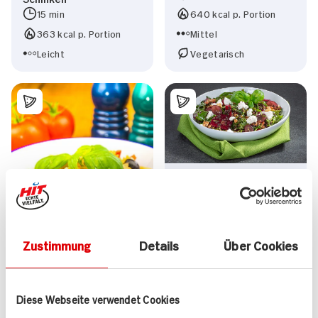
15 min
640 kcal p. Portion
363 kcal p. Portion
Mittel
Leicht
Vegetarisch
Linsen-Rote-Bete-Salat
mit Ziegenfrischkäse
und Trauben
Zustimmung
Details
Über Cookies
Diese Webseite verwendet Cookies
"One Pot Pasta"