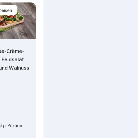
peisen
Alle zulassen
se-Crème-
 Feldsalat
 und Walnuss
l p. Portion