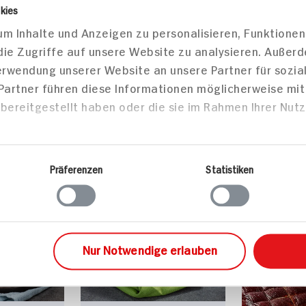
zepte
sen
Hauptspeisen
Haupts