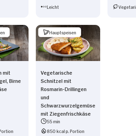
Leicht
Vegetari
sen
Hauptspeisen
 mit
Vegetarische
el, Birne
Schnitzel mit
äse
Rosmarin-Drillingen
und
Schwarzwurzelgemüse
mit Ziegenfrischkäse
55 min
Portion
850 kcal p. Portion