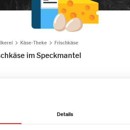
lkerei
Käse-Theke
Frischkäse
schkäse im Speckmantel
Markt finden
Bitte wählen Sie einen Markt aus,
um lokale Informationen zu sehen.
Zum Marktfinder