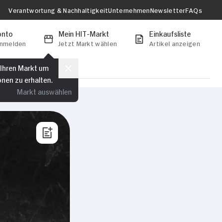
Verantwortung & Nachhaltigkeit
Unternehmen
Newsletter
FAQs
onto
Mein HIT-Markt
Einkaufsliste
anmelden
Jetzt Markt wählen
Artikel anzeigen
 Ihren Markt um
onen zu erhalten.
Markt auswählen