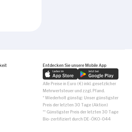
keit
Entdecken Sie unsere Mobile App
Alle Preise in Euro (€) inkl. gesetzlicher
Mehrwertsteuer und zzgl. Pfand.
* Wiederholt günstig: Unser günstigster
Preis der letzten 30 Tage (Aktion)
** Günstigster Preis der letzten 30 Tage
Bio-zertifiziert durch DE-ÖKO-044