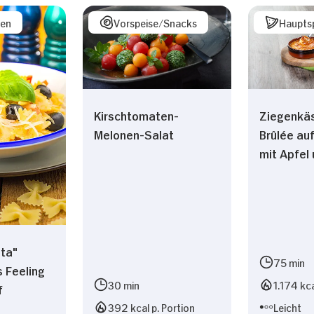
sen
Vorspeise/Snacks
Haupts
Nur Notwendige erlauben
Kirschtomaten-
Ziegenkä
Melonen-Salat
Brûlée auf
mit Apfel
ta"
75 min
 Feeling
30 min
1.174 kca
f
392 kcal p. Portion
Leicht