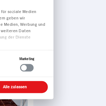
peisen