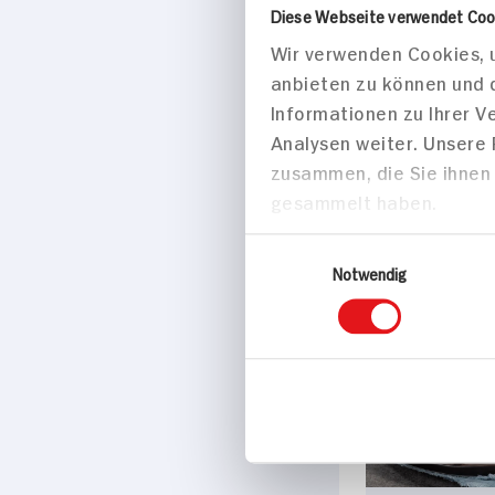
Marke
Ziegenfrischkäse
Herkunftsland
Frankreich
Passende Re
Hauptspei