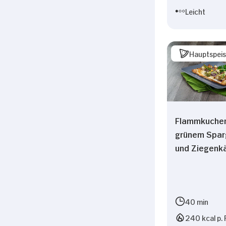
Leicht
Hauptspei
Flammkuchen
grünem Sparg
und Ziegenk
40 min
240 kcal p. 