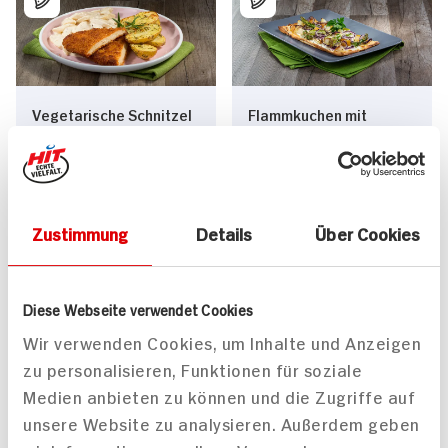
Vegetarische Schnitzel
Flammkuchen mit
mit Rosmarin-Drillingen
grünem Spargel, Birne
und
und Ziegenkäse
Schwarzwurzelgemüse
mit Ziegenfrischkäse
Zustimmung
Details
Über Cookies
55 min
40 min
850 kcal p. Portion
240 kcal p. Portion
Leicht
Leicht
Diese Webseite verwendet Cookies
Vegetarisch
Vegetarisch
Wir verwenden Cookies, um Inhalte und Anzeigen
zu personalisieren, Funktionen für soziale
Medien anbieten zu können und die Zugriffe auf
unsere Website zu analysieren. Außerdem geben