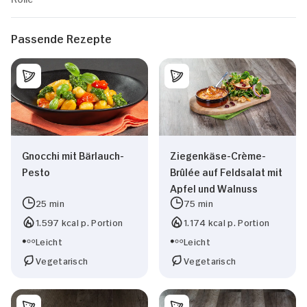
Passende Rezepte
Gnocchi mit Bärlauch-
Ziegenkäse-Crème-
Pesto
Brûlée auf Feldsalat mit
Apfel und Walnuss
25 min
75 min
1.597 kcal p. Portion
1.174 kcal p. Portion
Leicht
Leicht
Vegetarisch
Vegetarisch