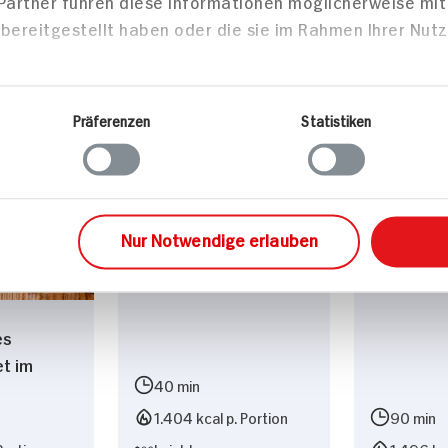
 Partner führen diese Informationen möglicherweise mi
sen
Hauptspeisen
Haupts
bereitgestellt haben oder die sie im Rahmen Ihrer Nut
Präferenzen
Statistiken
Westernpizza mit
Lasagne a
vegetarischem Hack
und Balsamico-
Zwiebeln
Nur Notwendige erlauben
es
et im
40 min
1.404 kcal p. Portion
90 min