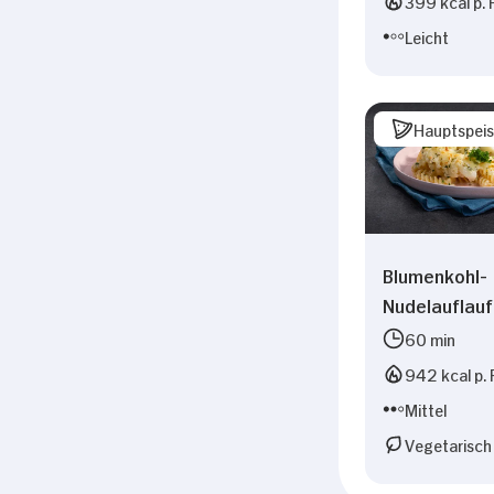
399 kcal p. 
Leicht
Hauptspei
Blumenkohl-
Nudelauflauf
60 min
942 kcal p. 
Mittel
Vegetarisch