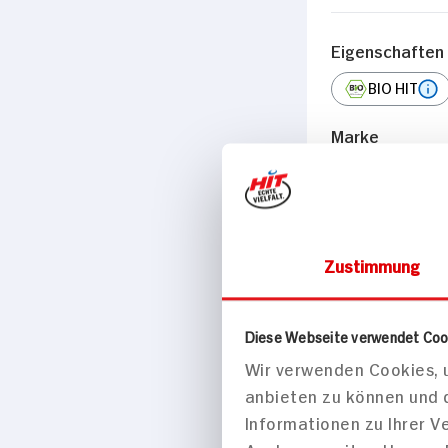
Eigenschaften
BIO HIT
Marke
Andechser Natur
Herkunftsland
Zustimmung
Österreich
Diese Webseite verwendet Coo
Wir verwenden Cookies, u
anbieten zu können und 
Passende Re
Informationen zu Ihrer 