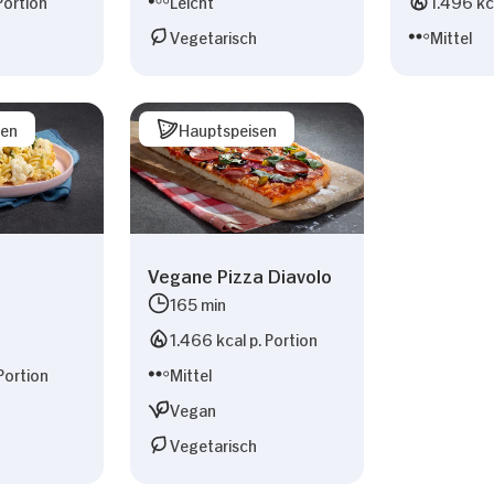
Portion
Leicht
1.496 kca
Vegetarisch
Mittel
sen
Hauptspeisen
Vegane Pizza Diavolo
165 min
1.466 kcal p. Portion
Portion
Mittel
Vegan
Vegetarisch