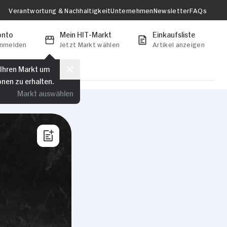
Verantwortung & Nachhaltigkeit
Unternehmen
Newsletter
FAQs
onto
Mein HIT-Markt
Einkaufsliste
anmelden
Jetzt Markt wählen
Artikel anzeigen
 Ihren Markt um
onen zu erhalten.
Markt auswählen