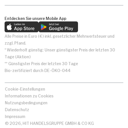
Entdecken Sie unsere Mobile App
Alle Preise in Euro (€) inkl. gesetzlicher Mehrwertsteuer und
zzgl. Pfand.
* Wiederholt günstig: Unser günstigster Preis der letzten 30
Tage (Aktion)
** Günstigster Preis der letzten 30 Tage
Bio-zertifiziert durch DE-ÖKO-044
Cookie-Einstellungen
Informationen zu Cookies
Nutzungsbedingungen
Datenschutz
Impressum
© 2026, HIT HANDELSGRUPPE GMBH & CO KG