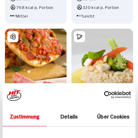
768 kcal p. Portion
320 kcal p. Portion
Mittel
Leicht
Zustimmung
Details
Über Cookies
Pizzabrötchen
Risotto mit Mozzarella
Varianten
und Basilikum