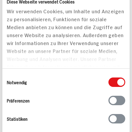
Diese Webseite verwendet Cookies
40 min
50 min
Wir verwenden Cookies, um Inhalte und Anzeigen
718 kcal p. Portion
575 kcal p. Portion
zu personalisieren, Funktionen für soziale
Leicht
Leicht
Medien anbieten zu können und die Zugriffe auf
unsere Website zu analysieren. Außerdem geben
wir Informationen zu Ihrer Verwendung unserer
Website an unsere Partner für soziale Medien,
Werbung und Analysen weiter. Unsere Partner
führen diese Informationen möglicherweise mit
weiteren Daten zusammen, die Sie ihnen
Vegetarischer
Einwilligungsauswahl
Nudelauflauf
bereitgestellt haben oder die sie im Rahmen
Notwendig
Ihrer Nutzung der Dienste gesammelt haben.
Präferenzen
Statistiken
Pizza Quattro Stagioni