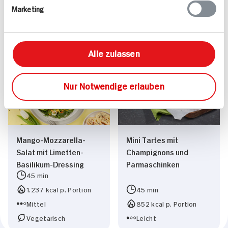
65 min
von Christoph Rüffer
Marketing
45 min
1.004 kcal p. Portion
1.862 kcal p. Portion
Leicht
Leicht
Vegetarisch
Alle zulassen
Nur Notwendige erlauben
Mango-Mozzarella-
Mini Tartes mit
Salat mit Limetten-
Champignons und
Basilikum-Dressing
Parmaschinken
45 min
1.237 kcal p. Portion
45 min
Mittel
852 kcal p. Portion
Vegetarisch
Leicht