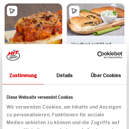
Handbrot gefüllt mit
Champignons und Käse
dazu Sour Cream
Zustimmung
Details
Über Cookies
Vegetarische Lasagne
Diese Webseite verwendet Cookies
mit Kartoffeln
Wir verwenden Cookies, um Inhalte und Anzeigen
55 min
200 min
zu personalisieren, Funktionen für soziale
628 kcal p. Portion
472 kcal p. Portion
Medien anbieten zu können und die Zugriffe auf
Mittel
Leicht