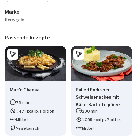
Marke
Kerrygold
Passende Rezepte
Mac'n Cheese
Pulled Pork vom
Schweinenacken mit
75 min
Käse-Kartoffelpüree
1.471 kcal p. Portion
230 min
Mittel
1.095 kcal p. Portion
Vegetarisch
Mittel