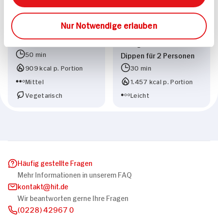
Nur Notwendige erlauben
Mexican Mac n Cheese
Lasagnesticks zum
50 min
Dippen für 2 Personen
909 kcal p. Portion
30 min
Mittel
1.457 kcal p. Portion
Vegetarisch
Leicht
Häufig gestellte Fragen
Mehr Informationen in unserem FAQ
kontakt
hit.de
Wir beantworten gerne Ihre Fragen
(0228) 42967 0