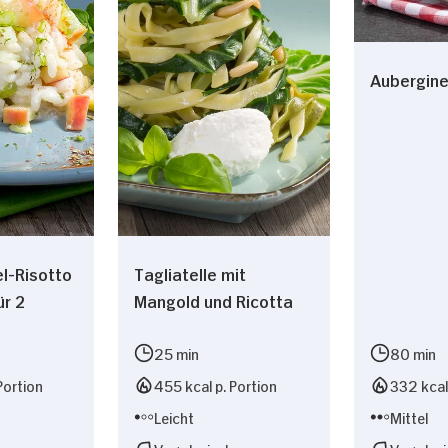
Nur Notwendige erlauben
Aubergine
l-Risotto
Tagliatelle mit
ür 2
Mangold und Ricotta
25 min
80 min
Portion
455 kcal p. Portion
332 kcal 
Leicht
Mittel