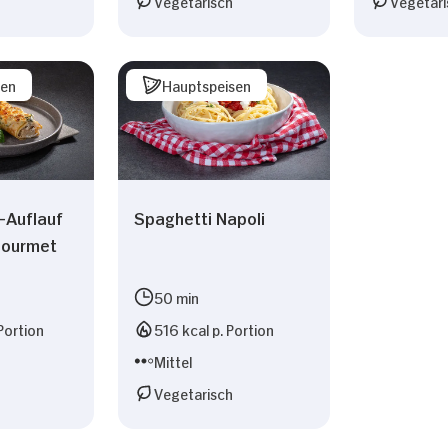
Vegetarisch
Vegetari
sen
Hauptspeisen
-Auflauf
Spaghetti Napoli
Gourmet
50 min
Portion
516 kcal p. Portion
Mittel
Vegetarisch