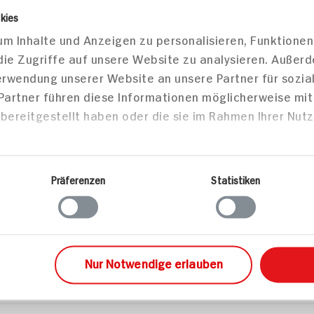
lkerei
Käse
Frischkäse
 Ricotta 48%
Markt finden
Bitte wählen Sie einen Markt aus,
um lokale Informationen zu sehen.
Zum Marktfinder