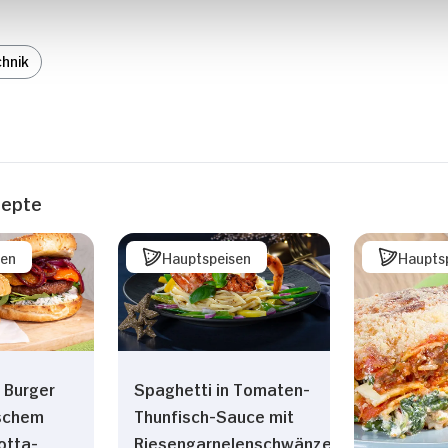
hnik
zepte
sen
Hauptspeisen
Haupts
 Burger
Spaghetti in Tomaten-
ischem
Thunfisch-Sauce mit
otta-
Riesengarnelenschwänzen