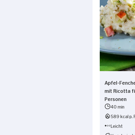
Apfel-Fenche
mit Ricotta f
Personen
40 min
589 kcal p. 
Leicht