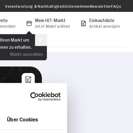
Verantwortung & Nachhaltigkeit
Unternehmen
Newsletter
FAQs
onto
Mein HIT-Markt
Einkaufsliste
anmelden
Jetzt Markt wählen
Artikel anzeigen
 Ihren Markt um
onen zu erhalten.
Markt auswählen