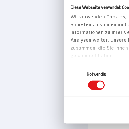
Käse, Eier & Mo
Goldsteig
250g Packung