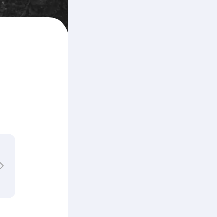
Über Cookies
 für soziale Medien
dem geben wir
ale Medien, Werbung und
t weiteren Daten
zung der Dienste
Marketing