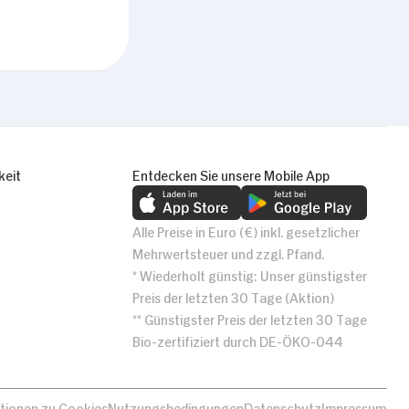
Alle zulassen
keit
Entdecken Sie unsere Mobile App
Alle Preise in Euro (€) inkl. gesetzlicher
Mehrwertsteuer und zzgl. Pfand.
* Wiederholt günstig: Unser günstigster
Preis der letzten 30 Tage (Aktion)
** Günstigster Preis der letzten 30 Tage
Bio-zertifiziert durch DE-ÖKO-044
tionen zu Cookies
Nutzungsbedingungen
Datenschutz
Impressum