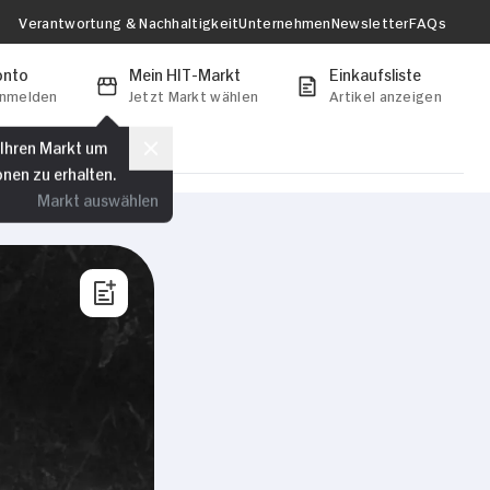
Verantwortung & Nachhaltigkeit
Unternehmen
Newsletter
FAQs
onto
Mein HIT-Markt
Einkaufsliste
anmelden
Jetzt Markt wählen
Artikel anzeigen
 Ihren Markt um
onen zu erhalten.
Markt auswählen