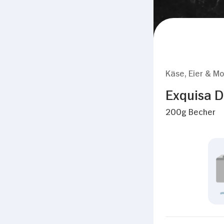
Zustimmung
Diese Webseite verwendet Coo
Käse, Eier & Mo
Wir verwenden Cookies, u
Exquisa D
anbieten zu können und 
200g Becher
Informationen zu Ihrer 
Analysen weiter. Unsere
zusammen, die Sie ihnen 
gesammelt haben.
Einwilligungsauswahl
Notwendig