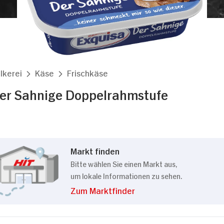
Details
kies
lkerei
Käse
Frischkäse
m Inhalte und Anzeigen zu personalisieren, Funktionen
er Sahnige Doppelrahmstufe
die Zugriffe auf unsere Website zu analysieren. Außer
Verwendung unserer Website an unsere Partner für sozi
 Partner führen diese Informationen möglicherweise mi
bereitgestellt haben oder die sie im Rahmen Ihrer Nut
Markt finden
Bitte wählen Sie einen Markt aus,
um lokale Informationen zu sehen.
Präferenzen
Statistiken
Zum Marktfinder