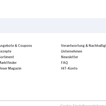
Nur Notwendige erlauben
Angebote & Coupons
Verantwortung & Nachhaltig
Rezepte
Unternehmen
Sortiment
Newsletter
Marktfinder
FAQ
Unser Magazin
HIT-Konto
Cookie-Einstellungen
Informa