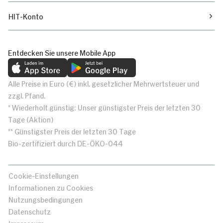
HIT-Konto
Entdecken Sie unsere Mobile App
Alle Preise in Euro (€) inkl. gesetzlicher Mehrwertsteuer und
zzgl. Pfand.
* Wiederholt günstig: Unser günstigster Preis der letzten 30
Tage (Aktion)
** Günstigster Preis der letzten 30 Tage
Bio-zertifiziert durch DE-ÖKO-044
Cookie-Einstellungen
Informationen zu Cookies
Nutzungsbedingungen
Datenschutz
Impressum