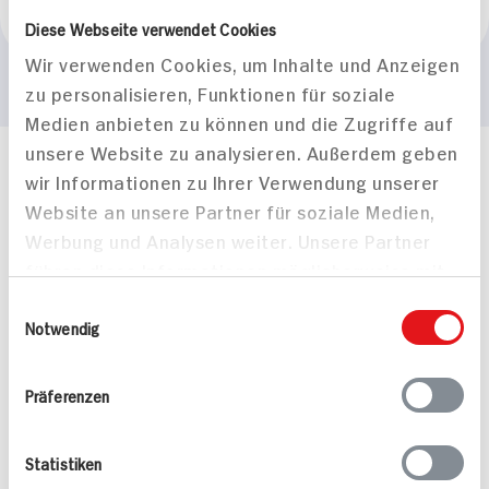
Marke
Diese Webseite verwendet Cookies
Almette
Wir verwenden Cookies, um Inhalte und Anzeigen
zu personalisieren, Funktionen für soziale
Medien anbieten zu können und die Zugriffe auf
unsere Website zu analysieren. Außerdem geben
Häufig gestellte Fragen
wir Informationen zu Ihrer Verwendung unserer
Mehr Informationen in unserem FAQ
Website an unsere Partner für soziale Medien,
kontakt
hit.de
Werbung und Analysen weiter. Unsere Partner
Wir beantworten gerne Ihre Fragen
führen diese Informationen möglicherweise mit
(0228) 42967 0
weiteren Daten zusammen, die Sie ihnen
Einwilligungsauswahl
Montag - Donnerstag: 9 bis 16 Uhr
bereitgestellt haben oder die sie im Rahmen
Notwendig
Freitags: 9 bis 13 Uhr
Ihrer Nutzung der Dienste gesammelt haben.
Folgen Sie uns auf TikTok
Präferenzen
Angebote & Coupons
Statistiken