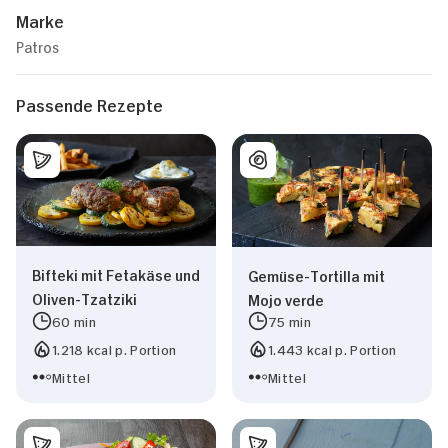
Marke
Patros
Passende Rezepte
Bifteki mit Fetakäse und
Gemüse-Tortilla mit
Oliven-Tzatziki
Mojo verde
60 min
75 min
1.218 kcal p. Portion
1.443 kcal p. Portion
Mittel
Mittel