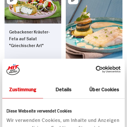
Gebackener Kräuter-
Feta auf Salat
"Griechischer Art"
Kabeljaufilet an
Zustimmung
Details
Über Cookies
30 min
leichtem Mussaka
1.020 kcal p. Portion
35 min
Leicht
889 kcal p. Portion
Diese Webseite verwendet Cookies
Vegetarisch
Leicht
Wir verwenden Cookies, um Inhalte und Anzeigen