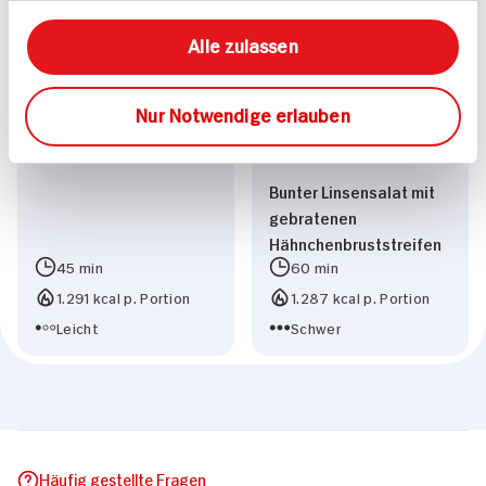
Rotbarschfilet auf
Alle zulassen
Römersalat mit
Himbeervinaigrette
Nur Notwendige erlauben
Bunter Linsensalat mit
gebratenen
Hähnchenbruststreifen
45 min
60 min
1.291 kcal p. Portion
1.287 kcal p. Portion
Leicht
Schwer
Häufig gestellte Fragen