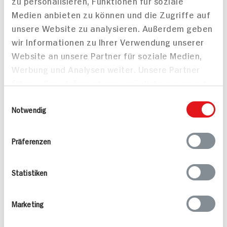
zu personalisieren, Funktionen für soziale
Medien anbieten zu können und die Zugriffe auf
unsere Website zu analysieren. Außerdem geben
wir Informationen zu Ihrer Verwendung unserer
Website an unsere Partner für soziale Medien,
Schweinefilettschen
Athener Reisauflauf für
Werbung und Analysen weiter. Unsere Partner
gefüllt mit Blattspinat
2 Personen
führen diese Informationen möglicherweise mit
und Fetakäse
weiteren Daten zusammen, die Sie ihnen
Einwilligungsauswahl
40 min
40 min
bereitgestellt haben oder die sie im Rahmen
Notwendig
967 kcal p. Portion
931 kcal p. Portion
Ihrer Nutzung der Dienste gesammelt haben.
Leicht
Leicht
Präferenzen
Statistiken
Marketing
Gegrilltes