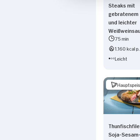
Steaks mit
gebratenem 
und leichter
Weißweinsa
75 min
1.160 kcal p.
Leicht
Hauptspei
Thunfischfile
Soja-Sesam