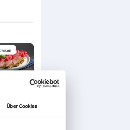
peisen
ilet in Pesto
 mit
e in Rote-
Über Cookies
ce