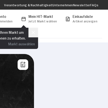
Verantwortung & Nachhaltigkeit
Unternehmen
Newsletter
FAQs
onto
Mein HIT-Markt
Einkaufsliste
anmelden
Jetzt Markt wählen
Artikel anzeigen
 Ihren Markt um
onen zu erhalten.
Markt auswählen