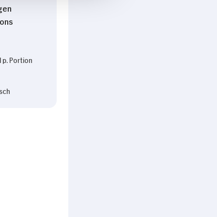
gen
ons
 p. Portion
sch