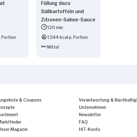
lat
Füllung dazu
Süßkartoffeln und
Zitronen-Sahne-Sauce
120 min
. Portion
1.544 kcal p. Portion
Mittel
Angebote & Coupons
Verantwortung & Nachhaltig
Rezepte
Unternehmen
Sortiment
Newsletter
Marktfinder
FAQ
Unser Magazin
HIT-Konto