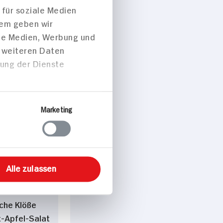
 für soziale Medien
dem geben wir
ale Medien, Werbung und
t weiteren Daten
zung der Dienste
 p. Portion
Marketing
peisen
Alle zulassen
che Klöße
t-Apfel-Salat