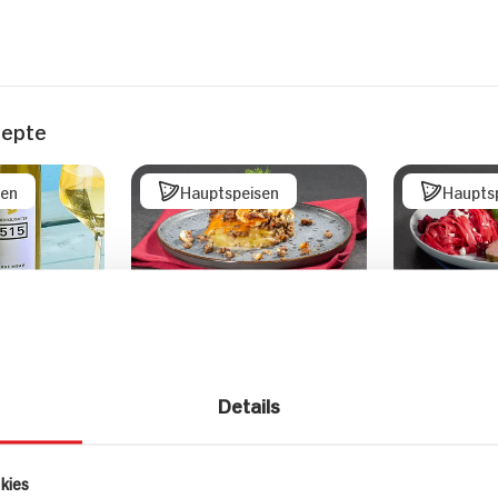
zepte
sen
Hauptspeisen
Haupts
Vegetarischer Hack-
Schweinef
Kartoffel-Möhren-
gebacken
Auflauf
Tagliatell
Details
Bete-Sau
kies