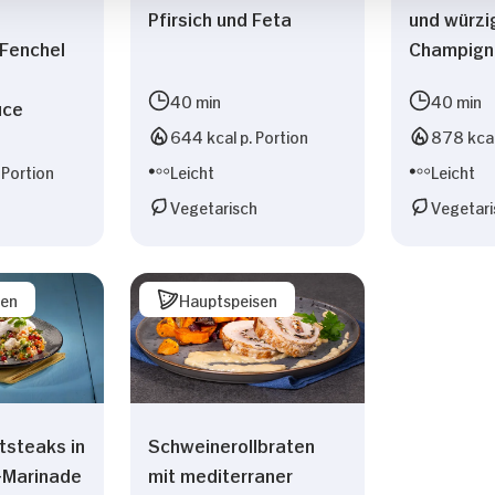
Pfirsich und Feta
und würzi
Fenchel
Champign
40 min
40 min
uce
644 kcal p. Portion
878 kcal
 Portion
Leicht
Leicht
Vegetarisch
Vegetari
sen
Hauptspeisen
tsteaks in
Schweinerollbraten
-Marinade
mit mediterraner