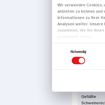
Wir verwenden Cookies, u
anbieten zu können und 
Mediterraner
Informationen zu Ihrer 
Nudelsalat m
Analysen weiter. Unsere
Für 2 Person
zusammen, die Sie ihnen 
90 min
gesammelt haben.
651 kcal p. 
Leicht
Einwilligungsauswahl
Notwendig
Hauptspei
Gefüllte
Schweinerüc