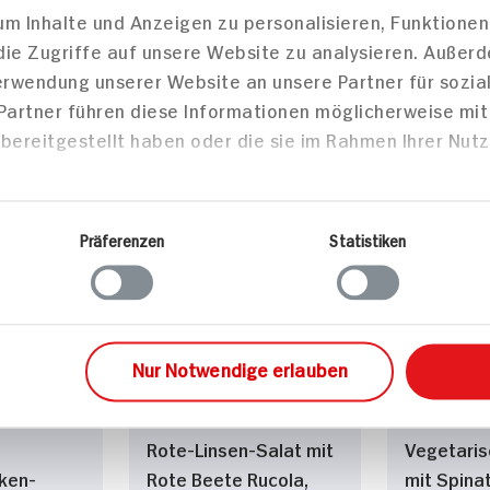
m Inhalte und Anzeigen zu personalisieren, Funktionen
die Zugriffe auf unsere Website zu analysieren. Außer
Verwendung unserer Website an unsere Partner für sozi
it Lachs
90 min
 Partner führen diese Informationen möglicherweise mi
en
bereitgestellt haben oder die sie im Rahmen Ihrer Nut
1.114 kcal p. Portion
80 min
Portion
Leicht
973 kcal
Vegetarisch
Leicht
Präferenzen
Statistiken
sen
Hauptspeisen
Haupts
Nur Notwendige erlauben
Rote-Linsen-Salat mit
Vegetaris
ken-
Rote Beete Rucola,
mit Spina