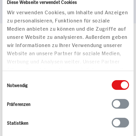
Diese Webseite verwendet Cookies
Wir verwenden Cookies, um Inhalte und Anzeigen
zu personalisieren, Funktionen für soziale
Medien anbieten zu können und die Zugriffe auf
unsere Website zu analysieren. Außerdem geben
Häufig gestellte Fragen
wir Informationen zu Ihrer Verwendung unserer
Mehr Informationen in unserem FAQ
kontakt
hit.de
Website an unsere Partner für soziale Medien,
Wir beantworten gerne Ihre Fragen
Werbung und Analysen weiter. Unsere Partner
(0228) 42967 0
führen diese Informationen möglicherweise mit
Montag - Donnerstag: 9 bis 16 Uhr
weiteren Daten zusammen, die Sie ihnen
Einwilligungsauswahl
Freitags: 9 bis 13 Uhr
bereitgestellt haben oder die sie im Rahmen
Notwendig
Folgen Sie uns auf TikTok
Ihrer Nutzung der Dienste gesammelt haben.
Präferenzen
Angebote & Coupons
Statistiken
Rezepte