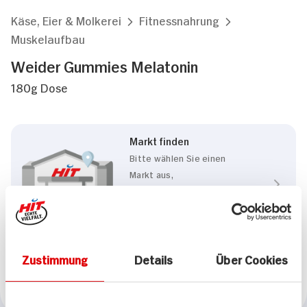
Käse, Eier & Molkerei
Fitnessnahrung
Muskelaufbau
Weider Gummies Melatonin
180g Dose
Markt finden
Bitte wählen Sie einen
Markt aus,
um lokale Informationen zu
sehen.
Zum Marktfinder
Zustimmung
Details
Über Cookies
Marke
Weider Gummies