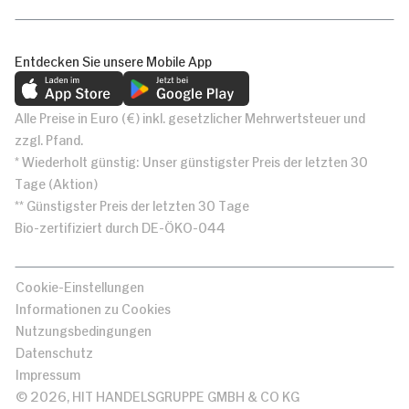
Entdecken Sie unsere Mobile App
Alle Preise in Euro (€) inkl. gesetzlicher Mehrwertsteuer und
zzgl. Pfand.
* Wiederholt günstig: Unser günstigster Preis der letzten 30
Tage (Aktion)
** Günstigster Preis der letzten 30 Tage
Bio-zertifiziert durch DE-ÖKO-044
Cookie-Einstellungen
Informationen zu Cookies
Nutzungsbedingungen
Datenschutz
Impressum
© 2026, HIT HANDELSGRUPPE GMBH & CO KG