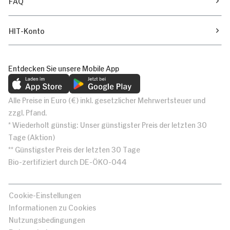
FAQ
HIT-Konto
Entdecken Sie unsere Mobile App
Alle Preise in Euro (€) inkl. gesetzlicher Mehrwertsteuer und
zzgl. Pfand.
* Wiederholt günstig: Unser günstigster Preis der letzten 30
Tage (Aktion)
** Günstigster Preis der letzten 30 Tage
Bio-zertifiziert durch DE-ÖKO-044
Cookie-Einstellungen
Informationen zu Cookies
Nutzungsbedingungen