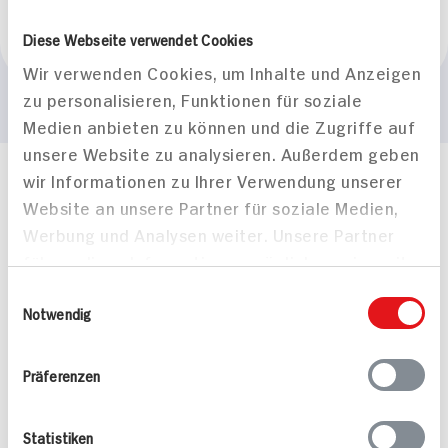
Marke
Diese Webseite verwendet Cookies
More
Wir verwenden Cookies, um Inhalte und Anzeigen
zu personalisieren, Funktionen für soziale
Medien anbieten zu können und die Zugriffe auf
unsere Website zu analysieren. Außerdem geben
wir Informationen zu Ihrer Verwendung unserer
Häufig gestellte Fragen
Website an unsere Partner für soziale Medien,
Mehr Informationen in unserem FAQ
Werbung und Analysen weiter. Unsere Partner
kontakt
hit.de
führen diese Informationen möglicherweise mit
Wir beantworten gerne Ihre Fragen
(0228) 42967 0
weiteren Daten zusammen, die Sie ihnen
Einwilligungsauswahl
Montag - Donnerstag: 9 bis 16 Uhr
bereitgestellt haben oder die sie im Rahmen
Notwendig
Freitags: 9 bis 13 Uhr
Ihrer Nutzung der Dienste gesammelt haben.
Folgen Sie uns auf TikTok
Präferenzen
Angebote & Coupons
Statistiken