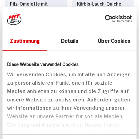
Pilz-Omelette mit
Kürbis-Lauch-Quiche
Baguette und
65 min
Kräuterbutter
35 min
1.427 kcal p. Portion
1.071 kcal p. Portion
Mittel
Zustimmung
Details
Über Cookies
Mittel
Vegetarisch
Diese Webseite verwendet Cookies
Wir verwenden Cookies, um Inhalte und Anzeigen
zu personalisieren, Funktionen für soziale
Medien anbieten zu können und die Zugriffe auf
unsere Website zu analysieren. Außerdem geben
Gebratene Udon-Nudeln
Kalbsschnitzel in
mit Brokkoli und Tofu
sizilianischer Panade
wir Informationen zu Ihrer Verwendung unserer
mit Kartoffel-Gurken-
Website an unsere Partner für soziale Medien,
40 min
Salat
Werbung und Analysen weiter. Unsere Partner
1.015 kcal p. Portion
165 min
führen diese Informationen möglicherweise mit
Mittel
917 kcal p. Portion