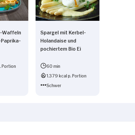
s-Waffeln
Spargel mit Kerbel-
-Paprika-
Holandaise und
pochiertem Bio Ei
. Portion
60 min
1.379 kcal p. Portion
Schwer