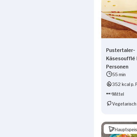
Pustertaler-
Käsesoufflé 
Personen
55 min
352 kcal p. 
Mittel
Vegetarisch
Hauptspei