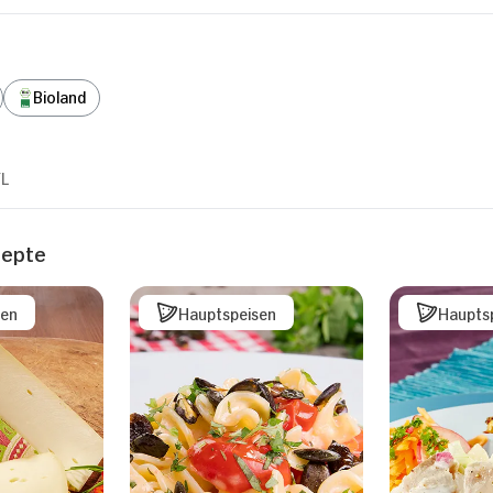
Bioland
/L
zepte
sen
Hauptspeisen
Haupts