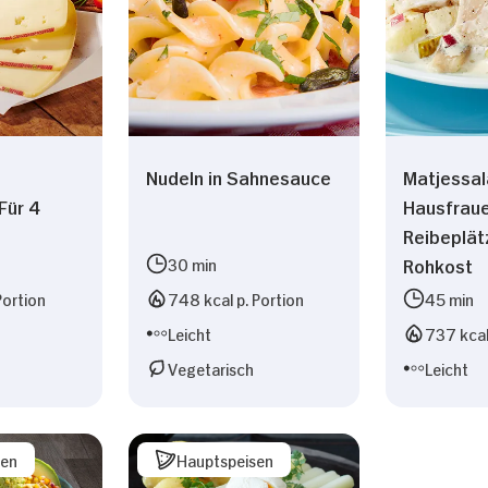
Nudeln in Sahnesauce
Matjessal
Für 4
Hausfraue
Reibeplät
30 min
Rohkost
Portion
748 kcal p. Portion
45 min
Leicht
737 kcal
Vegetarisch
Leicht
sen
Hauptspeisen