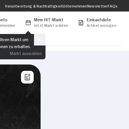
Verantwortung & Nachhaltigkeit
Unternehmen
Newsletter
FAQs
onto
Mein HIT-Markt
Einkaufsliste
anmelden
Jetzt Markt wählen
Artikel anzeigen
 Ihren Markt um
onen zu erhalten.
Markt auswählen