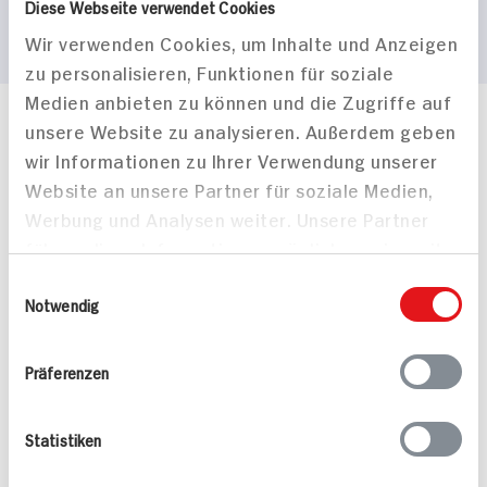
Diese Webseite verwendet Cookies
Wir verwenden Cookies, um Inhalte und Anzeigen
zu personalisieren, Funktionen für soziale
Medien anbieten zu können und die Zugriffe auf
unsere Website zu analysieren. Außerdem geben
Häufig gestellte Fragen
wir Informationen zu Ihrer Verwendung unserer
Mehr Informationen in unserem FAQ
kontakt
hit.de
Website an unsere Partner für soziale Medien,
Wir beantworten gerne Ihre Fragen
Werbung und Analysen weiter. Unsere Partner
(0228) 42967 0
führen diese Informationen möglicherweise mit
Montag - Donnerstag: 9 bis 16 Uhr
weiteren Daten zusammen, die Sie ihnen
Einwilligungsauswahl
Freitags: 9 bis 13 Uhr
bereitgestellt haben oder die sie im Rahmen
Notwendig
Folgen Sie uns auf TikTok
Ihrer Nutzung der Dienste gesammelt haben.
Präferenzen
Angebote & Coupons
Statistiken
Rezepte