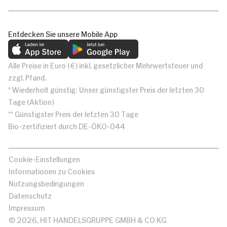
Entdecken Sie unsere Mobile App
Alle Preise in Euro (€) inkl. gesetzlicher Mehrwertsteuer und
zzgl. Pfand.
* Wiederholt günstig: Unser günstigster Preis der letzten 30
Tage (Aktion)
** Günstigster Preis der letzten 30 Tage
Bio-zertifiziert durch DE-ÖKO-044
Cookie-Einstellungen
Informationen zu Cookies
Nutzungsbedingungen
Datenschutz
Impressum
© 2026, HIT HANDELSGRUPPE GMBH & CO KG