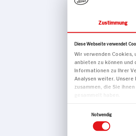
Zustimmung
Käse, Eier & Mo
Diese Webseite verwendet Coo
Wir verwenden Cookies, u
Merl / Br
anbieten zu können und 
190g Packung
Informationen zu Ihrer 
Analysen weiter. Unsere
zusammen, die Sie ihnen 
gesammelt haben.
Einwilligungsauswahl
Notwendig