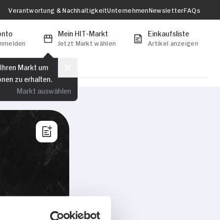
Verantwortung & Nachhaltigkeit
Unternehmen
Newsletter
FAQs
onto
Mein HIT-Markt
Einkaufsliste
anmelden
Jetzt Markt wählen
Artikel anzeigen
 Ihren Markt um
onen zu erhalten.
Markt auswählen