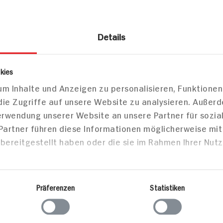
Details
lkerei
Desserts
Milchdesserts
kies
m Inhalte und Anzeigen zu personalisieren, Funktionen
ühl Raclette Dessert Zimt
die Zugriffe auf unsere Website zu analysieren. Außer
Verwendung unserer Website an unsere Partner für sozi
 Partner führen diese Informationen möglicherweise mi
bereitgestellt haben oder die sie im Rahmen Ihrer Nut
Markt finden
Bitte wählen Sie einen Markt aus,
um lokale Informationen zu sehen.
Präferenzen
Statistiken
Zum Marktfinder