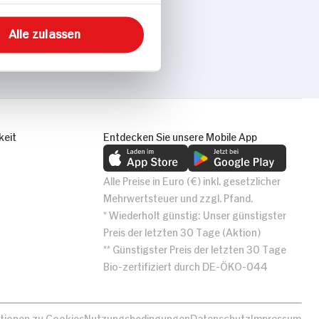
Alle zulassen
keit
Entdecken Sie unsere Mobile App
Alle Preise in Euro (€) inkl. gesetzlicher
Mehrwertsteuer und zzgl. Pfand.
* Wiederholt günstig: Unser günstigster
Preis der letzten 30 Tage (Aktion)
** Günstigster Preis der letzten 30 Tage
Bio-zertifiziert durch DE-ÖKO-044
tionen zu Cookies
Nutzungsbedingungen
Datenschutz
Impressum