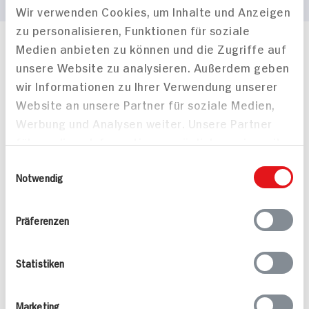
Wir verwenden Cookies, um Inhalte und Anzeigen
zu personalisieren, Funktionen für soziale
Medien anbieten zu können und die Zugriffe auf
Häufig gestellte Fragen
unsere Website zu analysieren. Außerdem geben
Mehr Informationen in unserem FAQ
wir Informationen zu Ihrer Verwendung unserer
kontakt
hit.de
Wir beantworten gerne Ihre Fragen
Website an unsere Partner für soziale Medien,
(0228) 42967 0
Werbung und Analysen weiter. Unsere Partner
Montag - Donnerstag: 9 bis 16 Uhr
führen diese Informationen möglicherweise mit
Freitags: 9 bis 13 Uhr
weiteren Daten zusammen, die Sie ihnen
Einwilligungsauswahl
Folgen Sie uns auf TikTok
bereitgestellt haben oder die sie im Rahmen
Notwendig
Ihrer Nutzung der Dienste gesammelt haben.
Präferenzen
Angebote & Coupons
Rezepte
Statistiken
Sortiment
Marketing