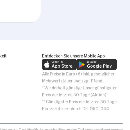
Alle zulassen
keit
Entdecken Sie unsere Mobile App
Alle Preise in Euro (€) inkl. gesetzlicher
Mehrwertsteuer und zzgl. Pfand.
* Wiederholt günstig: Unser günstigster
Preis der letzten 30 Tage (Aktion)
** Günstigster Preis der letzten 30 Tage
Bio-zertifiziert durch DE-ÖKO-044
tionen zu Cookies
Nutzungsbedingungen
Datenschutz
Impressum