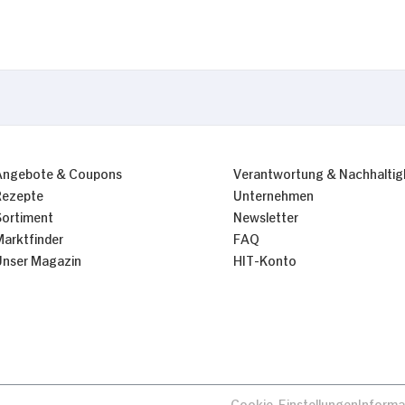
Nur Notwendige erlauben
Angebote & Coupons
Verantwortung & Nachhaltig
Rezepte
Unternehmen
Sortiment
Newsletter
Marktfinder
FAQ
Unser Magazin
HIT-Konto
Cookie-Einstellungen
Informa