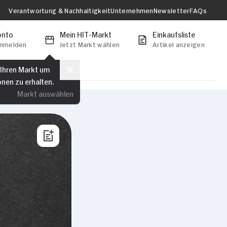
Verantwortung & Nachhaltigkeit
Unternehmen
Newsletter
FAQs
onto
Mein HIT-Markt
Einkaufsliste
anmelden
Jetzt Markt wählen
Artikel anzeigen
 Ihren Markt um
onen zu erhalten.
Markt auswählen