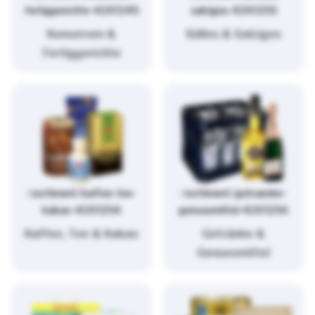
fertiggerichte-4261245
salziges-4261255
Konserven &
Süßes & Salziges
Fertiggerichte
/sortiment/kaffee-tee-
/sortiment/getraenke-
kakao-4261254
genussmittel-4261256
Kaffee, Tee & Kakao
Getränke &
Genussmittel