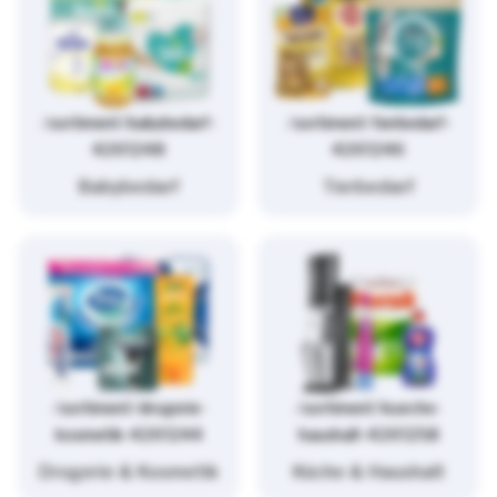
/sortiment/babybedarf-
/sortiment/tierbedarf-
4261248
4261246
Babybedarf
Tierbedarf
/sortiment/drogerie-
/sortiment/kueche-
kosmetik-4261244
haushalt-4261258
Drogerie & Kosmetik
Küche & Haushalt