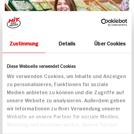
Zustimmung
Details
Über Cookies
UNSER 7 SERVICE-VERSPRECHEN
Diese Webseite verwendet Cookies
Wir geben für Sie täglich unser
Wir verwenden Cookies, um Inhalte und Anzeigen
zu personalisieren, Funktionen für soziale
Bestes. Versprochen!
Medien anbieten zu können und die Zugriffe auf
Unser Anspruch ist es, dass Ihr Einkauf bei uns
unsere Website zu analysieren. Außerdem geben
jedes Mal zum Vergnügen wird. Dafür legen
wir Informationen zu Ihrer Verwendung unserer
wir uns jeden Tag ins Zeug. Verlässliche
Website an unsere Partner für soziale Medien,
Qualität, Frische und Herkunft unserer
Werbung und Analysen weiter. Unsere Partner
Produkte, entspannteres Einkaufen, bester
führen diese Informationen möglicherweise mit