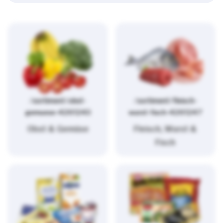
/sortiment/obst-
/sortiment/fleisch-
gemuese-4261243
wurst-fisch-4261247
Obst & Gemüse
Fleisch, Wurst &
Fisch