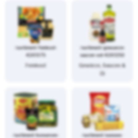
/sortiment/feinkost-
/sortiment/gewuerze-
4261375
saucen-oel-4261250
Feinkost
Gewürze, Saucen &
Öl
/sortiment/konserven-
/sortiment/suesses-