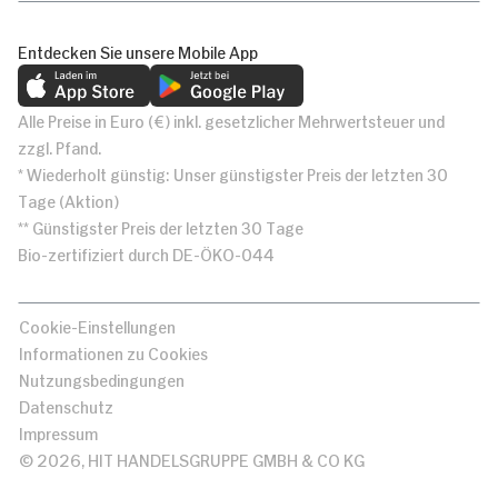
Entdecken Sie unsere Mobile App
Alle Preise in Euro (€) inkl. gesetzlicher Mehrwertsteuer und
zzgl. Pfand.
* Wiederholt günstig: Unser günstigster Preis der letzten 30
Tage (Aktion)
** Günstigster Preis der letzten 30 Tage
Bio-zertifiziert durch DE-ÖKO-044
Cookie-Einstellungen
Informationen zu Cookies
Nutzungsbedingungen
Datenschutz
Impressum
© 2026, HIT HANDELSGRUPPE GMBH & CO KG