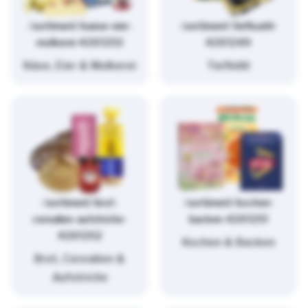
/sortiment/kaese-eier-
/sortiment/tiefkuehl-
molkerei-4261253
4261249
Käse, Eier & Molkerei
Tiefkühl
/sortiment/brot-
/sortiment/kochen-
cerealien-aufstriche-
backen-4261251
4261252
Kochen & Backen
Brot, Cerealien &
Aufstriche