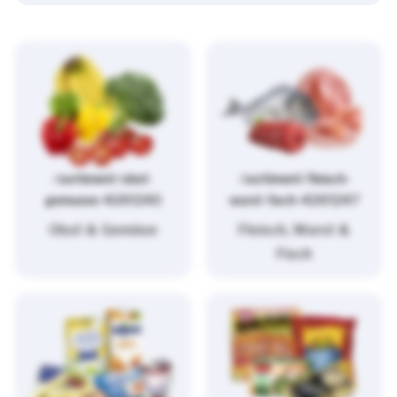
/sortiment/obst-
/sortiment/fleisch-
gemuese-4261243
wurst-fisch-4261247
Obst & Gemüse
Fleisch, Wurst &
Fisch