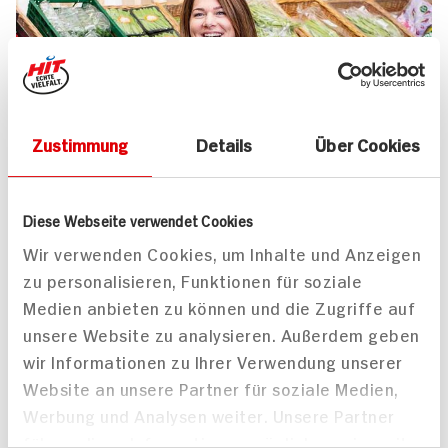
Zustimmung
Details
Über Cookies
UNSER 7 SERVICE-VERSPRECHEN
Diese Webseite verwendet Cookies
Wir geben für Sie täglich unser
Wir verwenden Cookies, um Inhalte und Anzeigen
zu personalisieren, Funktionen für soziale
Bestes. Versprochen!
Medien anbieten zu können und die Zugriffe auf
Unser Anspruch ist es, dass Ihr Einkauf bei uns
unsere Website zu analysieren. Außerdem geben
jedes Mal zum Vergnügen wird. Dafür legen
wir Informationen zu Ihrer Verwendung unserer
wir uns jeden Tag ins Zeug. Verlässliche
Website an unsere Partner für soziale Medien,
Qualität, Frische und Herkunft unserer
Werbung und Analysen weiter. Unsere Partner
Produkte, entspannteres Einkaufen, bester
führen diese Informationen möglicherweise mit