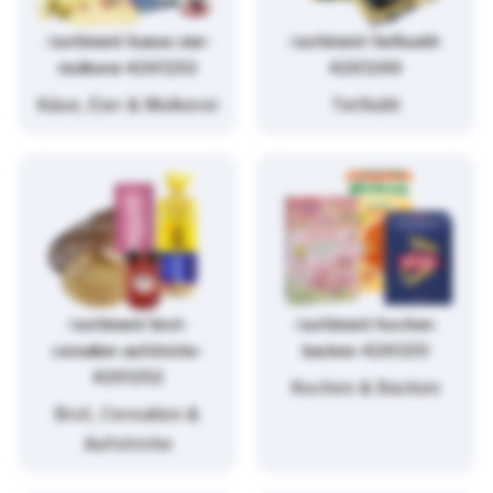
/sortiment/kaese-eier-
/sortiment/tiefkuehl-
molkerei-4261253
4261249
Käse, Eier & Molkerei
Tiefkühl
/sortiment/brot-
/sortiment/kochen-
cerealien-aufstriche-
backen-4261251
4261252
Kochen & Backen
Brot, Cerealien &
Aufstriche