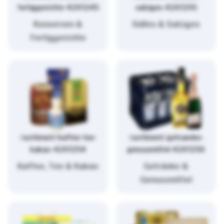
fertiggerichte-4261245
salziges-4261255
Konserven &
Süßes & Salziges
Fertiggerichte
/sortiment/kaffee-tee-
/sortiment/getraenke-
kakao-4261254
genussmittel-4261256
Kaffee, Tee & Kakao
Getränke &
Genussmittel