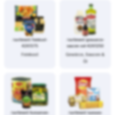
/sortiment/feinkost-
/sortiment/gewuerze-
4261375
saucen-oel-4261250
Feinkost
Gewürze, Saucen &
Öl
/sortiment/konserven-
/sortiment/suesses-