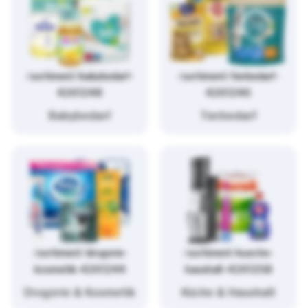
/sortiment/babybedarf-
/sortiment/tierbedarf-
4261248
4261246
Babybedarf
Tierbedarf
/sortiment/drogerie-
/sortiment/kueche-
kosmetik-4261244
haushalt-4261258
Drogerie & Kosmetik
Küche & Haushalt