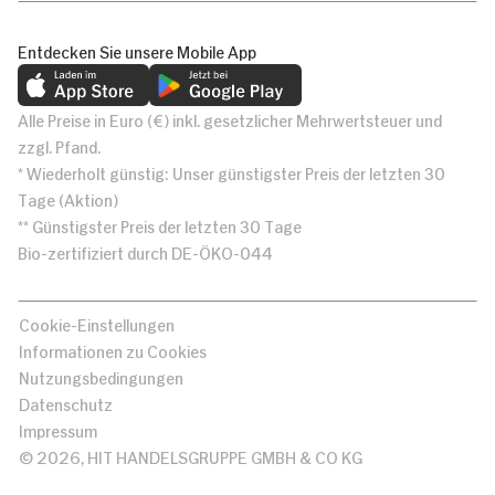
Entdecken Sie unsere Mobile App
Alle Preise in Euro (€) inkl. gesetzlicher Mehrwertsteuer und
zzgl. Pfand.
* Wiederholt günstig: Unser günstigster Preis der letzten 30
Tage (Aktion)
** Günstigster Preis der letzten 30 Tage
Bio-zertifiziert durch DE-ÖKO-044
Cookie-Einstellungen
Informationen zu Cookies
Nutzungsbedingungen
Datenschutz
Impressum
© 2026, HIT HANDELSGRUPPE GMBH & CO KG