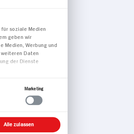
Über Cookies
 für soziale Medien
dem geben wir
ale Medien, Werbung und
t weiteren Daten
zung der Dienste
Marketing