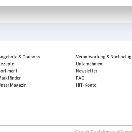
Nur Notwendige erlauben
Angebote & Coupons
Verantwortung & Nachhaltig
Rezepte
Unternehmen
Sortiment
Newsletter
Marktfinder
FAQ
Unser Magazin
HIT-Konto
Cookie-Einstellungen
Informa