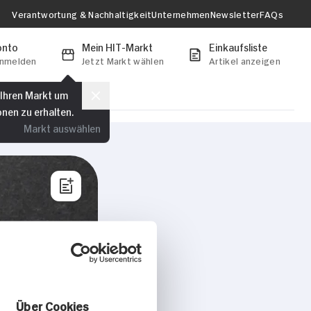
Verantwortung & Nachhaltigkeit
Unternehmen
Newsletter
FAQs
onto
Mein HIT-Markt
Einkaufsliste
anmelden
Jetzt Markt wählen
Artikel anzeigen
 Ihren Markt um
onen zu erhalten.
Markt auswählen