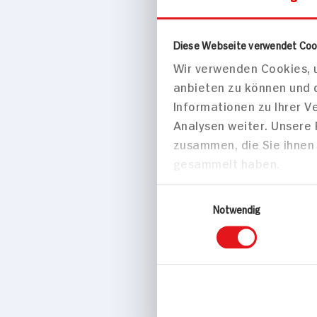
Zustimmung
Haus & Freizeit
Diese Webseite verwendet Coo
Wir verwenden Cookies, u
Tchibo St
anbieten zu können und 
Stück
Informationen zu Ihrer 
Analysen weiter. Unsere
zusammen, die Sie ihnen 
gesammelt haben.
Einwilligungsauswahl
Notwendig