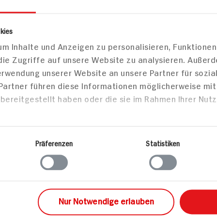
Details
Tchibo
kies
m Inhalte und Anzeigen zu personalisieren, Funktionen
offklammern, k
die Zugriffe auf unsere Website zu analysieren. Außer
Verwendung unserer Website an unsere Partner für sozi
 Partner führen diese Informationen möglicherweise mi
bereitgestellt haben oder die sie im Rahmen Ihrer Nut
Markt finden
Bitte wählen Sie einen Markt aus,
um lokale Informationen zu sehen.
Präferenzen
Statistiken
Zum Marktfinder