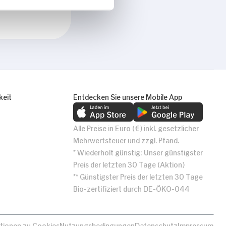
Alle zulassen
keit
Entdecken Sie unsere Mobile App
Alle Preise in Euro (€) inkl. gesetzlicher
Mehrwertsteuer und zzgl. Pfand.
* Wiederholt günstig: Unser günstigster
Preis der letzten 30 Tage (Aktion)
** Günstigster Preis der letzten 30 Tage
Bio-zertifiziert durch DE-ÖKO-044
tionen zu Cookies
Nutzungsbedingungen
Datenschutz
Impressum