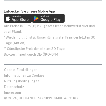
Entdecken Sie unsere Mobile App
Alle Preise in Euro (€) inkl. gesetzlicher Mehrwertsteuer und
zzgl. Pfand.
* Wiederholt günstig: Unser günstigster Preis der letzten 30
Tage (Aktion)
** Günstigster Preis der letzten 30 Tage
Bio-zertifiziert durch DE-ÖKO-044
Cookie-Einstellungen
Informationen zu Cookies
Nutzungsbedingungen
Datenschutz
Impressum
© 2026, HIT HANDELSGRUPPE GMBH & CO KG