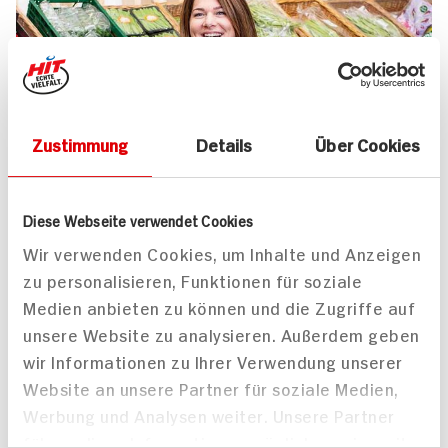
Zustimmung
Details
Über Cookies
UNSER 7 SERVICE-VERSPRECHEN
Diese Webseite verwendet Cookies
Wir geben für Sie täglich unser
Wir verwenden Cookies, um Inhalte und Anzeigen
zu personalisieren, Funktionen für soziale
Bestes. Versprochen!
Medien anbieten zu können und die Zugriffe auf
Unser Anspruch ist es, dass Ihr Einkauf bei uns
unsere Website zu analysieren. Außerdem geben
jedes Mal zum Vergnügen wird. Dafür legen
wir Informationen zu Ihrer Verwendung unserer
wir uns jeden Tag ins Zeug. Verlässliche
Website an unsere Partner für soziale Medien,
Qualität, Frische und Herkunft unserer
Werbung und Analysen weiter. Unsere Partner
Produkte, entspannteres Einkaufen, bester
führen diese Informationen möglicherweise mit