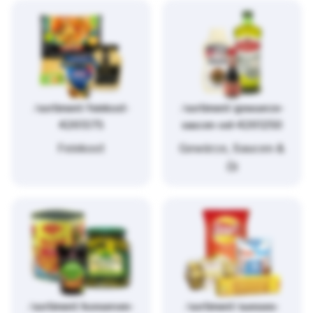
/sortiment/feinkost-
/sortiment/gewuerze-
4261375
saucen-oel-4261250
Feinkost
Gewürze, Saucen &
Öl
/sortiment/konserven-
/sortiment/suesses-