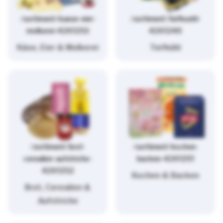
/sortiment/kaese-eier-
/sortiment/tiefkuehl-
molkerei-4261253
4261249
Käse, Eier & Molkerei
Tiefkühl
/sortiment/brot-
/sortiment/kochen-
cerealien-aufstriche-
backen-4261251
4261252
Kochen & Backen
Brot, Cerealien &
Aufstriche