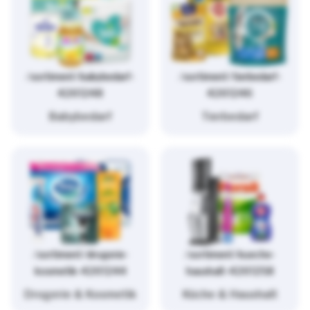
/sortiment/babybedarf-
/sortiment/tierbedarf-
4261248
4261246
Babybedarf
Tierbedarf
/sortiment/drogerie-
/sortiment/kueche-
kosmetik-4261244
haushalt-4261258
Drogerie & Kosmetik
Küche & Haushalt