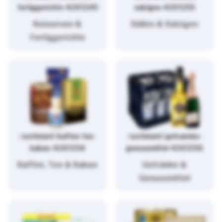
fertiggerichte-4261245
salziges-4261255
Konserven &
Süßes & Salziges
Fertiggerichte
/sortiment/kaffee-tee-
/sortiment/getraenke-
kakao-4261254
genussmittel-4261256
Kaffee, Tee & Kakao
Getränke &
Genussmittel