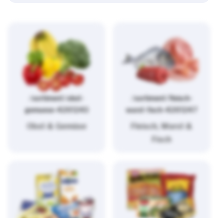
/sortiment/obst-
/sortiment/fleisch-
gemuese-4261243
wurst-fisch-4261247
Obst & Gemüse
Fleisch, Wurst &
Fisch