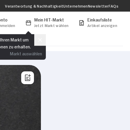
Verantwortung & Nachhaltigkeit
Unternehmen
Newsletter
FAQs
onto
Mein HIT-Markt
Einkaufsliste
anmelden
Jetzt Markt wählen
Artikel anzeigen
 Ihren Markt um
onen zu erhalten.
Markt auswählen