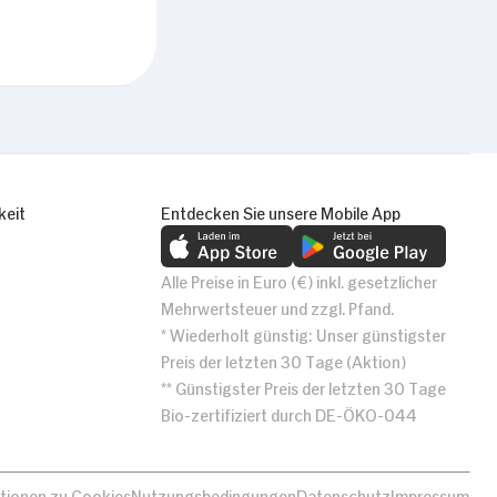
keit
Entdecken Sie unsere Mobile App
Alle Preise in Euro (€) inkl. gesetzlicher
Mehrwertsteuer und zzgl. Pfand.
* Wiederholt günstig: Unser günstigster
Preis der letzten 30 Tage (Aktion)
** Günstigster Preis der letzten 30 Tage
Bio-zertifiziert durch DE-ÖKO-044
tionen zu Cookies
Nutzungsbedingungen
Datenschutz
Impressum