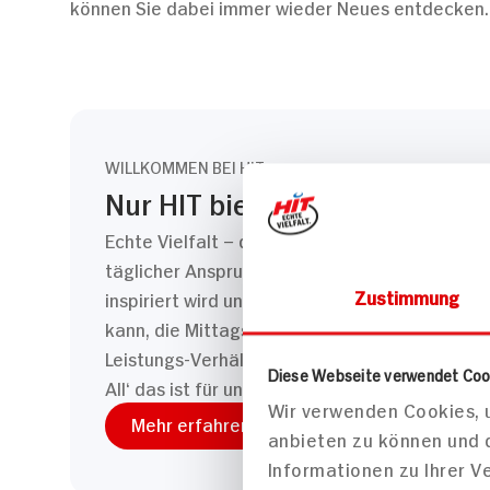
können Sie dabei immer wieder Neues entdecken. E
WILLKOMMEN BEI HIT
Nur HIT bietet Echte Vielfalt.
Echte Vielfalt – das ist für uns nicht nur ein
täglicher Anspruch. HIT ist ein Ort, wo Einka
Zustimmung
inspiriert wird und auf der anderen Seite aber
kann, die Mittagspause verbringen kann und e
Leistungs-Verhältnis auch mit Preisen wie bei
Diese Webseite verwendet Coo
All‘ das ist für uns „Echte Vielfalt“.
Wir verwenden Cookies, u
Mehr erfahren
anbieten zu können und 
Informationen zu Ihrer 