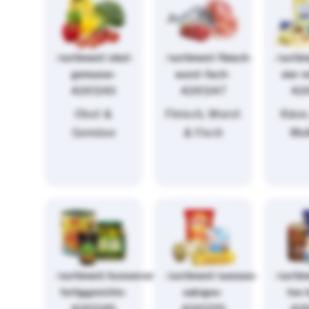
/sortiment/obst-
/sortiment/fleisch-
/sorti
gemuese-
wurst-fisch-
eier-m
4261243
4261247
42
Obst &
Fleisch, Wurst
Käse,
Gemüse
& Fisch
Mol
/sortiment/konserven-
/sortiment/suesses-
/sortim
fertiggerichte-
salziges-
tee-
4261245
4261255
42