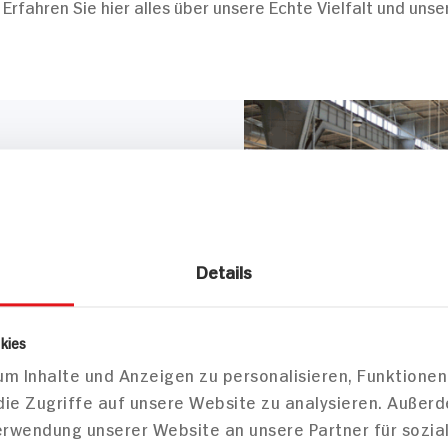
rfahren Sie hier alles über unsere Echte Vielfalt und uns
 Werbespruch, sondern unser
ufen Freude macht. Wo man
Details
 auch schnell einkaufen
in hervorragendes Preis-
m Discounter erlebt.
kies
m Inhalte und Anzeigen zu personalisieren, Funktionen
die Zugriffe auf unsere Website zu analysieren. Außer
Verwendung unserer Website an unsere Partner für sozi