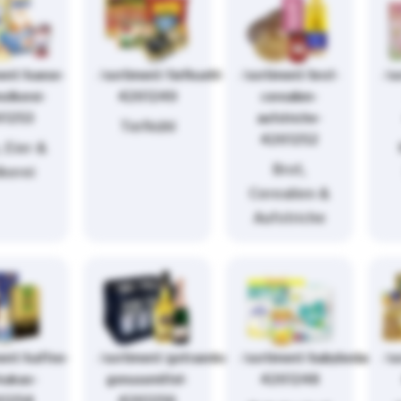
ment/kaese-
/sortiment/tiefkuehl-
/sortiment/brot-
/s
olkerei-
4261249
cerealien-
61253
aufstriche-
Tiefkühl
4261252
 Eier &
Brot,
kerei
Cerealien &
Aufstriche
ent/kaffee-
/sortiment/getraenke-
/sortiment/babybedarf-
/so
kakao-
genussmittel-
4261248
61254
4261256