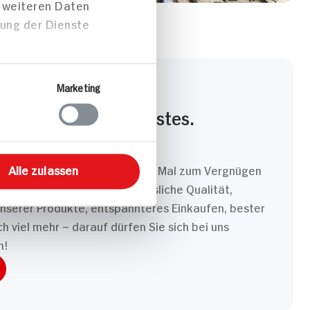
t weiteren Daten
zung der Dienste
Marketing
PRECHEN
Sie täglich unser Bestes.
 dass Ihr Einkauf bei uns jedes Mal zum Vergnügen
Alle zulassen
ns jeden Tag ins Zeug. Verlässliche Qualität,
unserer Produkte, entspannteres Einkaufen, bester
 viel mehr – darauf dürfen Sie sich bei uns
n!