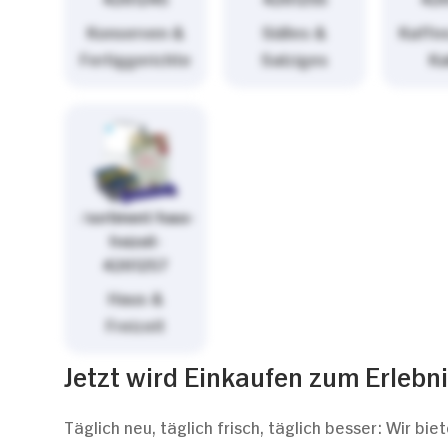
Konserven &
Süßes &
Kaffe
Fertiggerichte
Salziges
K
/sortiment/haus-
freizeit-
4261257
Haus &
Freizeit
Jetzt wird Einkaufen zum Erlebni
Täglich neu, täglich frisch, täglich besser: Wir 