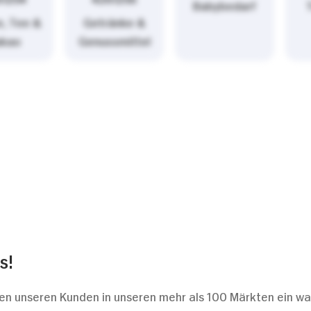
Babybedarf
e, Tee &
Getränke &
akao
Genussmittel
s!
bieten unseren Kunden in unseren mehr als 100 Märkten ein 