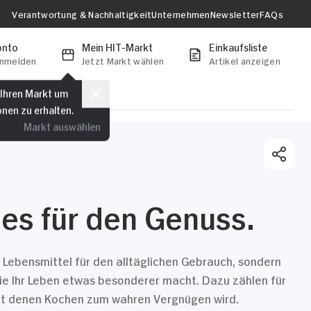
Verantwortung & Nachhaltigkeit
Unternehmen
Newsletter
FAQs
onto
Mein HIT-Markt
Einkaufsliste
anmelden
Jetzt Markt wählen
Artikel anzeigen
 Ihren Markt um
onen zu erhalten.
Markt auswählen
lles für den Genuss.
ur Lebensmittel für den alltäglichen Gebrauch, sondern
die Ihr Leben etwas besonderer macht. Dazu zählen für
mit denen Kochen zum wahren Vergnügen wird.