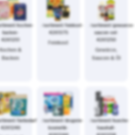
ortiment/kochen-
/sortiment/feinkost-
/sortiment/gewuerze-
backen-
4261375
saucen-oel-
4261251
4261250
Feinkost
Kochen &
Gewürze,
Backen
Saucen & Öl
rtiment/tierbedarf-
/sortiment/drogerie-
/sortiment/kueche-
4261246
kosmetik-
haushalt-
4261244
4261258