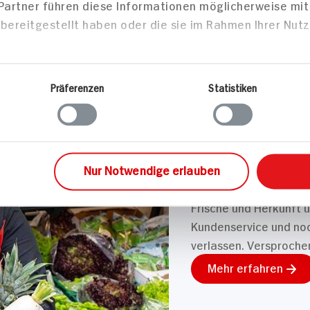
 Partner führen diese Informationen möglicherweise mi
bereitgestellt haben oder die sie im Rahmen Ihrer Nut
Präferenzen
Statistiken
UNSER 7 SERVICE-VERS
Wir geben für 
Versprochen!
Unser Anspruch ist es,
Nur Notwendige erlauben
wird. Dafür legen wir u
Frische und Herkunft 
Kundenservice und noch
verlassen. Versproche
Mehr erfahren