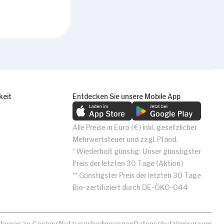
keit
Entdecken Sie unsere Mobile App
Alle Preise in Euro (€) inkl. gesetzlicher
Mehrwertsteuer und zzgl. Pfand.
* Wiederholt günstig: Unser günstigster
Preis der letzten 30 Tage (Aktion)
** Günstigster Preis der letzten 30 Tage
Bio-zertifiziert durch DE-ÖKO-044
tionen zu Cookies
Nutzungsbedingungen
Datenschutz
Impressum