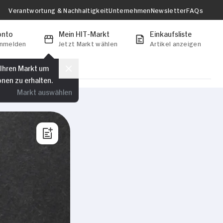
Verantwortung & Nachhaltigkeit
Unternehmen
Newsletter
FAQs
onto
Mein HIT-Markt
Einkaufsliste
anmelden
Jetzt Markt wählen
Artikel anzeigen
 Ihren Markt um
onen zu erhalten.
Markt auswählen