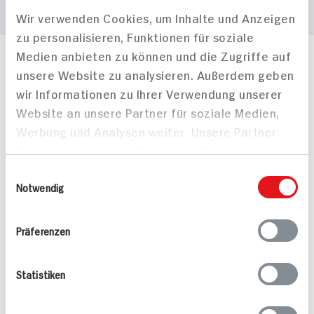
Wir verwenden Cookies, um Inhalte und Anzeigen
zu personalisieren, Funktionen für soziale
Medien anbieten zu können und die Zugriffe auf
Häufig gestellte Fragen
unsere Website zu analysieren. Außerdem geben
Mehr Informationen in unserem FAQ
wir Informationen zu Ihrer Verwendung unserer
kontakt
hit.de
Website an unsere Partner für soziale Medien,
Wir beantworten gerne Ihre Fragen
Werbung und Analysen weiter. Unsere Partner
(0228) 42967 0
führen diese Informationen möglicherweise mit
Montag - Donnerstag: 9 bis 16 Uhr
Freitags: 9 bis 13 Uhr
weiteren Daten zusammen, die Sie ihnen
Einwilligungsauswahl
Folgen Sie uns auf TikTok
bereitgestellt haben oder die sie im Rahmen
Notwendig
Ihrer Nutzung der Dienste gesammelt haben.
Präferenzen
Angebote & Coupons
Statistiken
Rezepte