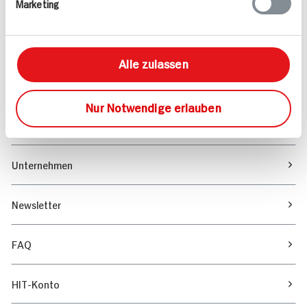
Marketing
Sortiment
Marktfinder
Alle zulassen
Unser Magazin
Nur Notwendige erlauben
Verantwortung & Nachhaltigkeit
Unternehmen
Newsletter
FAQ
HIT-Konto