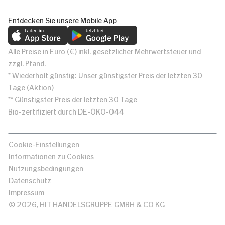
Entdecken Sie unsere Mobile App
Alle Preise in Euro (€) inkl. gesetzlicher Mehrwertsteuer und
zzgl. Pfand.
* Wiederholt günstig: Unser günstigster Preis der letzten 30
Tage (Aktion)
** Günstigster Preis der letzten 30 Tage
Bio-zertifiziert durch DE-ÖKO-044
Cookie-Einstellungen
Informationen zu Cookies
Nutzungsbedingungen
Datenschutz
Impressum
© 2026, HIT HANDELSGRUPPE GMBH & CO KG