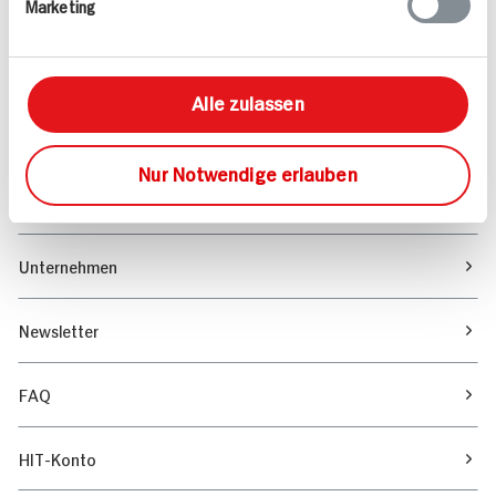
Marketing
Sortiment
Marktfinder
Alle zulassen
Unser Magazin
Nur Notwendige erlauben
Verantwortung & Nachhaltigkeit
Unternehmen
Newsletter
FAQ
HIT-Konto