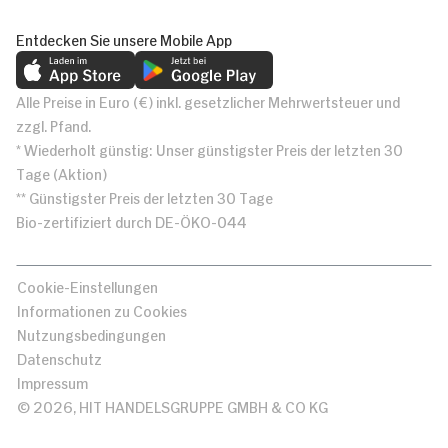
Entdecken Sie unsere Mobile App
Alle Preise in Euro (€) inkl. gesetzlicher Mehrwertsteuer und
zzgl. Pfand.
* Wiederholt günstig: Unser günstigster Preis der letzten 30
Tage (Aktion)
** Günstigster Preis der letzten 30 Tage
Bio-zertifiziert durch DE-ÖKO-044
Cookie-Einstellungen
Informationen zu Cookies
Nutzungsbedingungen
Datenschutz
Impressum
© 2026, HIT HANDELSGRUPPE GMBH & CO KG