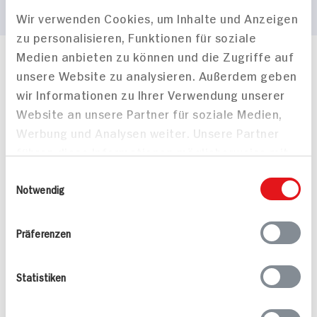
Wir verwenden Cookies, um Inhalte und Anzeigen
zu personalisieren, Funktionen für soziale
Medien anbieten zu können und die Zugriffe auf
Häufig gestellte Fragen
unsere Website zu analysieren. Außerdem geben
Mehr Informationen in unserem FAQ
wir Informationen zu Ihrer Verwendung unserer
kontakt
hit.de
Website an unsere Partner für soziale Medien,
Wir beantworten gerne Ihre Fragen
Werbung und Analysen weiter. Unsere Partner
(0228) 42967 0
führen diese Informationen möglicherweise mit
Montag - Donnerstag: 9 bis 16 Uhr
Freitags: 9 bis 13 Uhr
weiteren Daten zusammen, die Sie ihnen
Einwilligungsauswahl
Folgen Sie uns auf TikTok
bereitgestellt haben oder die sie im Rahmen
Notwendig
Ihrer Nutzung der Dienste gesammelt haben.
Präferenzen
Angebote & Coupons
Statistiken
Rezepte