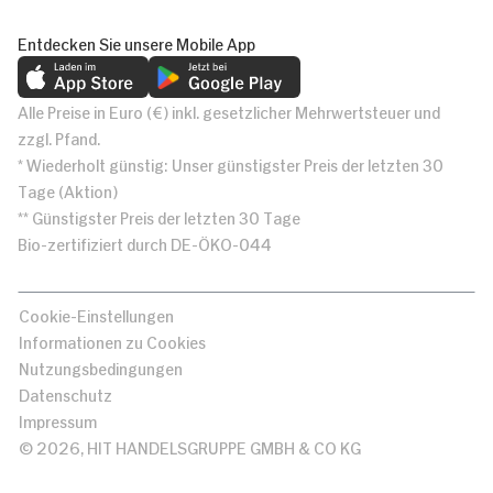
Entdecken Sie unsere Mobile App
Alle Preise in Euro (€) inkl. gesetzlicher Mehrwertsteuer und
zzgl. Pfand.
* Wiederholt günstig: Unser günstigster Preis der letzten 30
Tage (Aktion)
** Günstigster Preis der letzten 30 Tage
Bio-zertifiziert durch DE-ÖKO-044
Cookie-Einstellungen
Informationen zu Cookies
Nutzungsbedingungen
Datenschutz
Impressum
© 2026, HIT HANDELSGRUPPE GMBH & CO KG