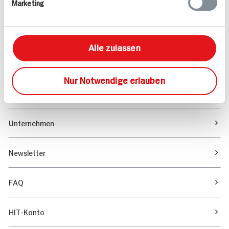
Marketing
Sortiment
Marktfinder
Alle zulassen
Unser Magazin
Nur Notwendige erlauben
Verantwortung & Nachhaltigkeit
Unternehmen
Newsletter
FAQ
HIT-Konto