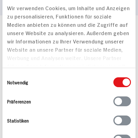
Wir verwenden Cookies, um Inhalte und Anzeigen
zu personalisieren, Funktionen für soziale
Medien anbieten zu können und die Zugriffe auf
Häufig gestellte Fragen
unsere Website zu analysieren. Außerdem geben
Mehr Informationen in unserem FAQ
wir Informationen zu Ihrer Verwendung unserer
kontakt
hit.de
Website an unsere Partner für soziale Medien,
Wir beantworten gerne Ihre Fragen
Werbung und Analysen weiter. Unsere Partner
(0228) 42967 0
führen diese Informationen möglicherweise mit
Montag - Donnerstag: 9 bis 16 Uhr
Freitags: 9 bis 13 Uhr
weiteren Daten zusammen, die Sie ihnen
Einwilligungsauswahl
Folgen Sie uns auf TikTok
bereitgestellt haben oder die sie im Rahmen
Notwendig
Ihrer Nutzung der Dienste gesammelt haben.
Präferenzen
Angebote & Coupons
Statistiken
Rezepte