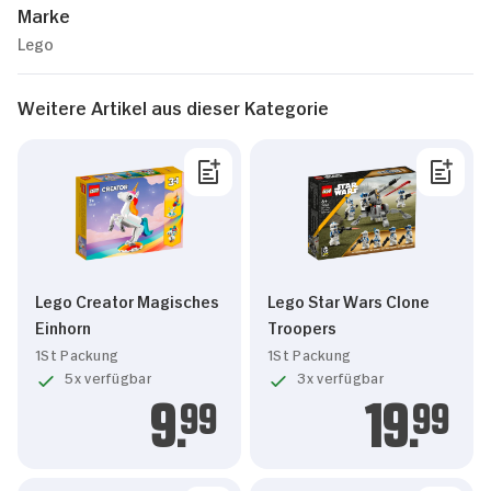
Marke
Lego
Weitere Artikel aus dieser Kategorie
Lego Creator Magisches
Lego Star Wars Clone
Einhorn
Troopers
1St Packung
1St Packung
5x verfügbar
3x verfügbar
9.
99
19.
99