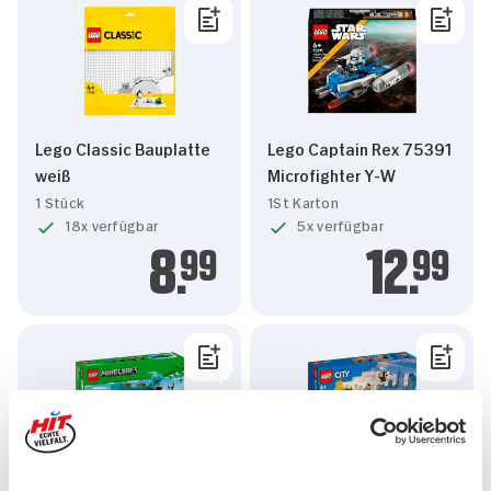
Lego Classic Bauplatte
Lego Captain Rex 75391
weiß
Microfighter Y-W
1 Stück
1St Karton
18x verfügbar
5x verfügbar
8.
99
12.
99
Lego Minecraft
Lego City Feuerwehrboot