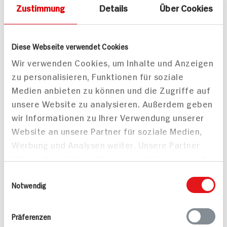
Zustimmung
Details
Über Cookies
Wüstenpatrouil
1St Packung
1 Stück
8x verfügbar
4x verfügbar
Diese Webseite verwendet Cookies
14.
99
19.
99
Wir verwenden Cookies, um Inhalte und Anzeigen
zu personalisieren, Funktionen für soziale
Medien anbieten zu können und die Zugriffe auf
unsere Website zu analysieren. Außerdem geben
wir Informationen zu Ihrer Verwendung unserer
Website an unsere Partner für soziale Medien,
Werbung und Analysen weiter. Unsere Partner
Lego Creator Roter
Lego Creator
führen diese Informationen möglicherweise mit
Drache
Sonnenblumen
weiteren Daten zusammen, die Sie ihnen
Einwilligungsauswahl
1 Stück
1 Stück
bereitgestellt haben oder die sie im Rahmen
Notwendig
3x verfügbar
3x verfügbar
Ihrer Nutzung der Dienste gesammelt haben.
9.
99
14.
99
Präferenzen