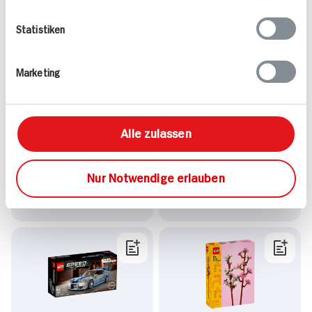
Statistiken
Marketing
Lego City Go-Karts mit
Lego City
Rennfahrern
Feuerwehrhubschrauber
Alle zulassen
1 Stück
1 Stück
11x verfügbar
5x verfügbar
Nur Notwendige erlauben
9.
99
9.
99