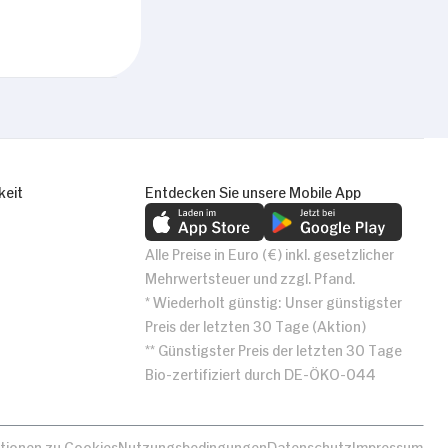
keit
Entdecken Sie unsere Mobile App
Alle Preise in Euro (€) inkl. gesetzlicher
Mehrwertsteuer und zzgl. Pfand.
* Wiederholt günstig: Unser günstigster
Preis der letzten 30 Tage (Aktion)
** Günstigster Preis der letzten 30 Tage
Bio-zertifiziert durch DE-ÖKO-044
tionen zu Cookies
Nutzungsbedingungen
Datenschutz
Impressum