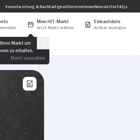
Verantwortung & Nachhaltigkeit
Unternehmen
Newsletter
FAQs
onto
Mein HIT-Markt
Einkaufsliste
anmelden
Jetzt Markt wählen
Artikel anzeigen
 Ihren Markt um
onen zu erhalten.
Markt auswählen