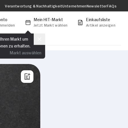
Verantwortung & Nachhaltigkeit
Unternehmen
Newsletter
FAQs
onto
Mein HIT-Markt
Einkaufsliste
anmelden
Jetzt Markt wählen
Artikel anzeigen
 Ihren Markt um
onen zu erhalten.
Markt auswählen