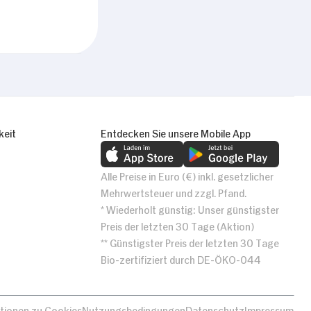
keit
Entdecken Sie unsere Mobile App
Alle Preise in Euro (€) inkl. gesetzlicher
Mehrwertsteuer und zzgl. Pfand.
* Wiederholt günstig: Unser günstigster
Preis der letzten 30 Tage (Aktion)
** Günstigster Preis der letzten 30 Tage
Bio-zertifiziert durch DE-ÖKO-044
tionen zu Cookies
Nutzungsbedingungen
Datenschutz
Impressum