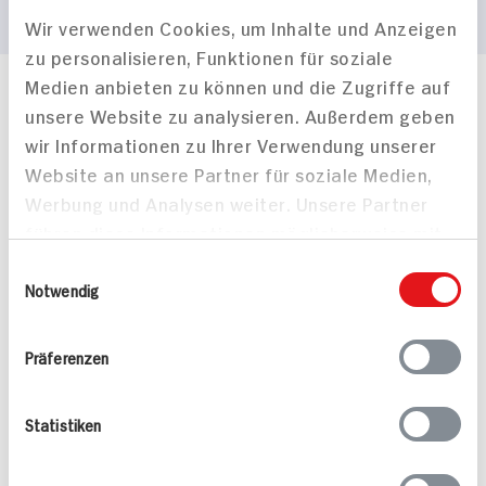
Wir verwenden Cookies, um Inhalte und Anzeigen
zu personalisieren, Funktionen für soziale
Medien anbieten zu können und die Zugriffe auf
Häufig gestellte Fragen
unsere Website zu analysieren. Außerdem geben
Mehr Informationen in unserem FAQ
wir Informationen zu Ihrer Verwendung unserer
kontakt
hit.de
Website an unsere Partner für soziale Medien,
Wir beantworten gerne Ihre Fragen
Werbung und Analysen weiter. Unsere Partner
(0228) 42967 0
führen diese Informationen möglicherweise mit
Montag - Donnerstag: 9 bis 16 Uhr
Freitags: 9 bis 13 Uhr
weiteren Daten zusammen, die Sie ihnen
Einwilligungsauswahl
Folgen Sie uns auf TikTok
bereitgestellt haben oder die sie im Rahmen
Notwendig
Ihrer Nutzung der Dienste gesammelt haben.
Präferenzen
Angebote & Coupons
Statistiken
Rezepte