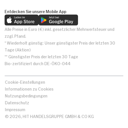
Entdecken Sie unsere Mobile App
Alle Preise in Euro (€) inkl. gesetzlicher Mehrwertsteuer und
zzgl. Pfand.
* Wiederholt günstig: Unser günstigster Preis der letzten 30
Tage (Aktion)
** Günstigster Preis der letzten 30 Tage
Bio-zertifiziert durch DE-ÖKO-044
Cookie-Einstellungen
Informationen zu Cookies
Nutzungsbedingungen
Datenschutz
Impressum
© 2026, HIT HANDELSGRUPPE GMBH & CO KG