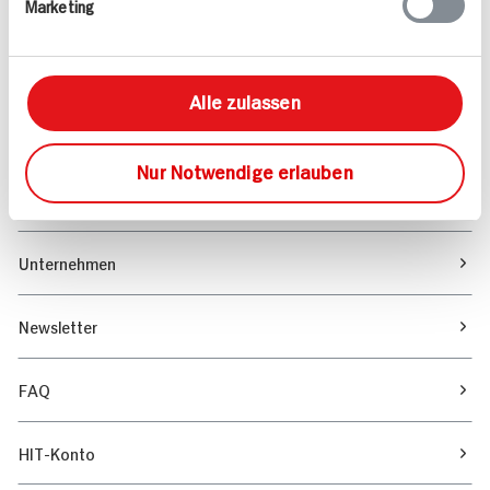
Marketing
Sortiment
Marktfinder
Alle zulassen
Unser Magazin
Nur Notwendige erlauben
Verantwortung & Nachhaltigkeit
Unternehmen
Newsletter
FAQ
HIT-Konto