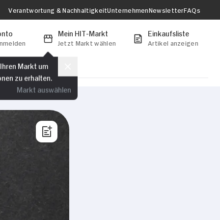
Verantwortung & Nachhaltigkeit
Unternehmen
Newsletter
FAQs
onto
Mein HIT-Markt
Einkaufsliste
anmelden
Jetzt Markt wählen
Artikel anzeigen
 Ihren Markt um
onen zu erhalten.
Markt auswählen