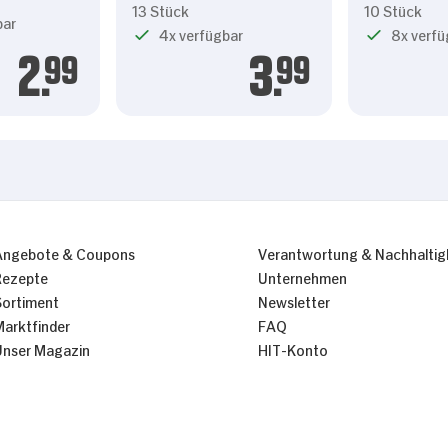
13 Stück
10 Stück
bar
4x verfügbar
8x verfü
2.
99
3.
99
Angebote & Coupons
Verantwortung & Nachhaltig
Rezepte
Unternehmen
Sortiment
Newsletter
Marktfinder
FAQ
Unser Magazin
HIT-Konto