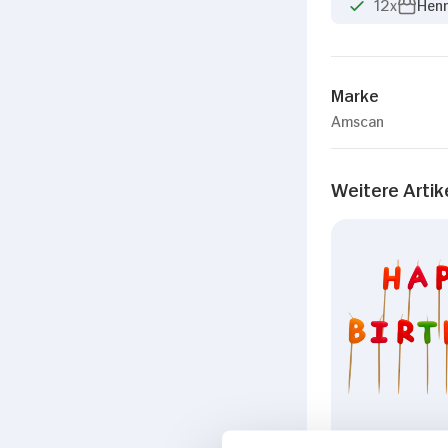
12x
Hen
Marke
Amscan
Weitere Artik
Riethmüller 