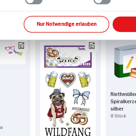
ar
3x verfügbar
2.
99
2.
99
Nur Notwendige erlauben
n
Riethmülle
Spiralkerz
silber
8 Stück
ar