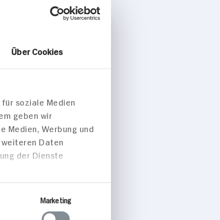
etti
ügbar
Über Cookies
2.
99
 für soziale Medien
dem geben wir
ale Medien, Werbung und
t weiteren Daten
zung der Dienste
hne 60x90cm
Marketing
gbar