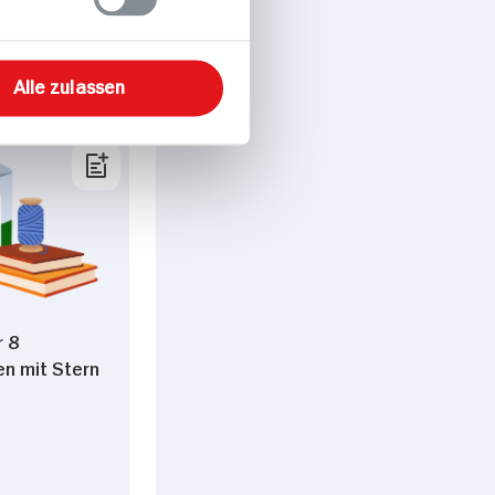
4.
99
Alle zulassen
r 8
en mit Stern