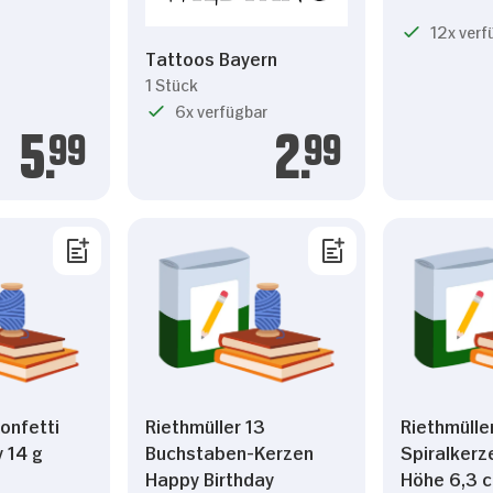
12x verf
Tattoos Bayern
1 Stück
6x verfügbar
5.
99
2.
99
onfetti
Riethmüller 13
Riethmülle
 14 g
Buchstaben-Kerzen
Spiralkerz
Happy Birthday
Höhe 6,3 