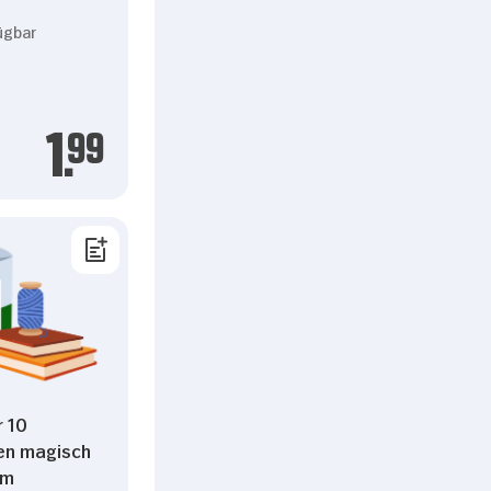
ügbar
1.
99
r 10
en magisch
cm