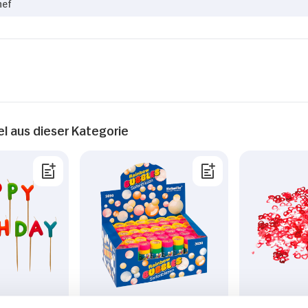
nef
el aus dieser Kategorie
Kerzen Set
Riethmüller
Deko-Konfe