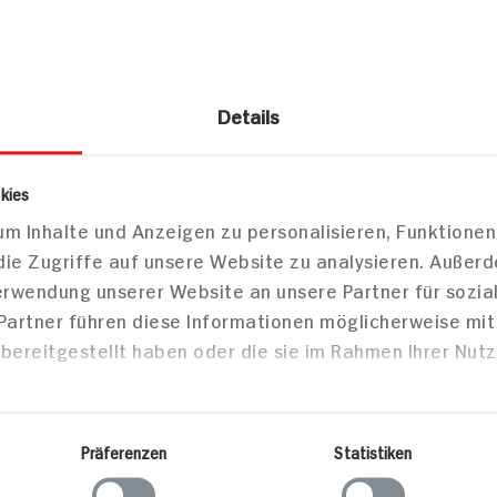
ay
Seifenblasen-Röhrchen
Deko, Konf
1 Stück
ar
36x verfügbar
12x verf
Details
2.
99
1.
99
kies
m Inhalte und Anzeigen zu personalisieren, Funktionen
die Zugriffe auf unsere Website zu analysieren. Außer
Verwendung unserer Website an unsere Partner für sozi
 Partner führen diese Informationen möglicherweise mi
bereitgestellt haben oder die sie im Rahmen Ihrer Nut
Bayern Fa
1 Stück
chenkerze
Dekoback Kuchenkerze
Präferenzen
Statistiken
2D
Frozen Olaf 2D
5x verfü