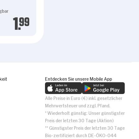
gbar
1.
99
keit
Entdecken Sie unsere Mobile App
Alle Preise in Euro (€) inkl. gesetzlicher
Mehrwertsteuer und zzgl. Pfand.
* Wiederholt günstig: Unser günstigster
Preis der letzten 30 Tage (Aktion)
** Günstigster Preis der letzten 30 Tage
Bio-zertifiziert durch DE-ÖKO-044