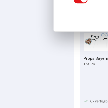
9x verfügb
Props Bayer
1 Stück
6x verfügb