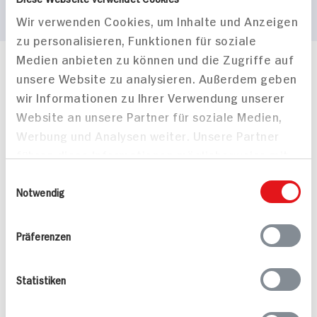
Wir verwenden Cookies, um Inhalte und Anzeigen
zu personalisieren, Funktionen für soziale
Medien anbieten zu können und die Zugriffe auf
Häufig gestellte Fragen
unsere Website zu analysieren. Außerdem geben
Mehr Informationen in unserem FAQ
wir Informationen zu Ihrer Verwendung unserer
kontakt
hit.de
Website an unsere Partner für soziale Medien,
Wir beantworten gerne Ihre Fragen
Werbung und Analysen weiter. Unsere Partner
(0228) 42967 0
führen diese Informationen möglicherweise mit
Montag - Donnerstag: 9 bis 16 Uhr
weiteren Daten zusammen, die Sie ihnen
Freitags: 9 bis 13 Uhr
Einwilligungsauswahl
bereitgestellt haben oder die sie im Rahmen
Notwendig
Folgen Sie uns auf TikTok
Ihrer Nutzung der Dienste gesammelt haben.
Präferenzen
Angebote & Coupons
Statistiken
Rezepte