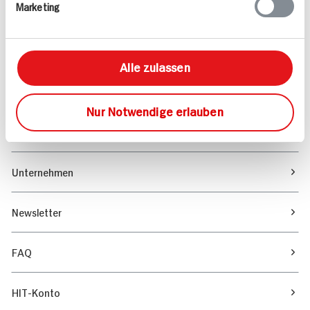
Marketing
Sortiment
Marktfinder
Alle zulassen
Unser Magazin
Nur Notwendige erlauben
Verantwortung & Nachhaltigkeit
Unternehmen
Newsletter
FAQ
HIT-Konto