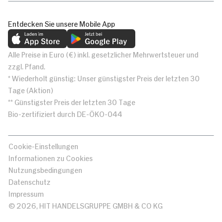
Entdecken Sie unsere Mobile App
Alle Preise in Euro (€) inkl. gesetzlicher Mehrwertsteuer und
zzgl. Pfand.
* Wiederholt günstig: Unser günstigster Preis der letzten 30
Tage (Aktion)
** Günstigster Preis der letzten 30 Tage
Bio-zertifiziert durch DE-ÖKO-044
Cookie-Einstellungen
Informationen zu Cookies
Nutzungsbedingungen
Datenschutz
Impressum
© 2026, HIT HANDELSGRUPPE GMBH & CO KG