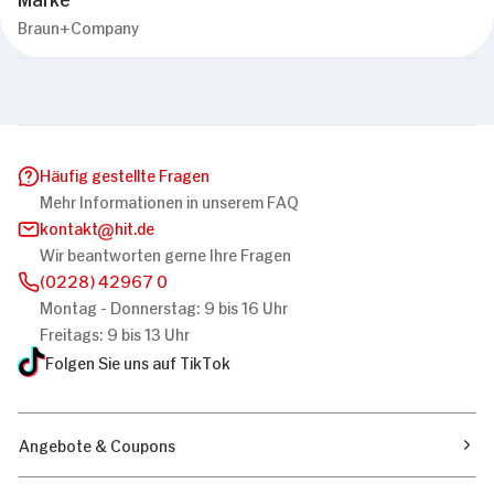
Braun+Company
Diese Webseite verwendet Cookies
Wir verwenden Cookies, um Inhalte und Anzeigen
zu personalisieren, Funktionen für soziale
Medien anbieten zu können und die Zugriffe auf
unsere Website zu analysieren. Außerdem geben
Häufig gestellte Fragen
wir Informationen zu Ihrer Verwendung unserer
Mehr Informationen in unserem FAQ
Website an unsere Partner für soziale Medien,
kontakt
hit.de
Werbung und Analysen weiter. Unsere Partner
Wir beantworten gerne Ihre Fragen
führen diese Informationen möglicherweise mit
(0228) 42967 0
weiteren Daten zusammen, die Sie ihnen
Montag - Donnerstag: 9 bis 16 Uhr
Einwilligungsauswahl
bereitgestellt haben oder die sie im Rahmen
Notwendig
Freitags: 9 bis 13 Uhr
Ihrer Nutzung der Dienste gesammelt haben.
Folgen Sie uns auf TikTok
Präferenzen
Angebote & Coupons
Statistiken