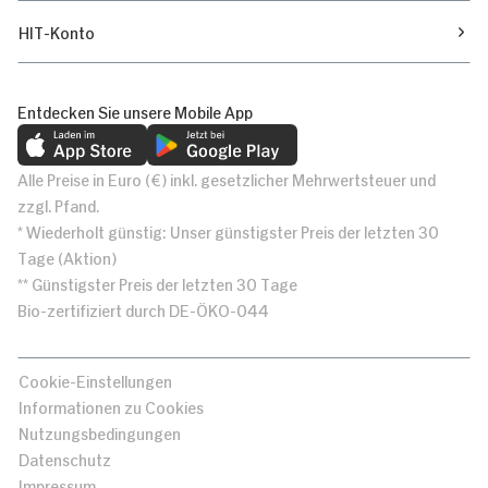
HIT-Konto
Entdecken Sie unsere Mobile App
Alle Preise in Euro (€) inkl. gesetzlicher Mehrwertsteuer und
zzgl. Pfand.
* Wiederholt günstig: Unser günstigster Preis der letzten 30
Tage (Aktion)
** Günstigster Preis der letzten 30 Tage
Bio-zertifiziert durch DE-ÖKO-044
Cookie-Einstellungen
Informationen zu Cookies
Nutzungsbedingungen
Datenschutz
Impressum